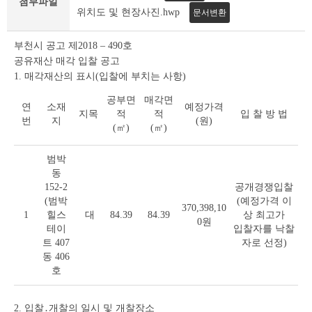
첨부파일
조
위치도 및 현장사진.hwp
문서변환
회
테
부천시 공고 제2018 – 490호
이
블
공유재산 매각 입찰 공고
1. 매각재산의 표시(입찰에 부치는 사항)
공부면
매각면
연
소재
예정가격
지목
적
적
입 찰 방 법
번
지
(원)
(㎡)
(㎡)
범박
동
152-2
공개경쟁입찰
(범박
(예정가격 이
370,398,10
1
힐스
대
84.39
84.39
상 최고가
0원
테이
입찰자를 낙찰
트 407
자로 선정)
동 406
호
2. 입찰․개찰의 일시 및 개찰장소