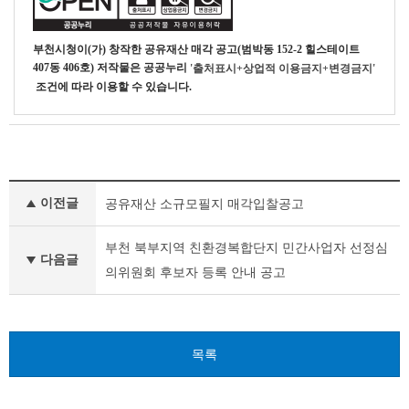
부천시청
이(가) 창작한
공유재산 매각 공고(범박동 152-2 힐스테이트
407동 406호)
저작물은 공공누리
'출처표시+상업적 이용금지+변경금지'
조건에 따라 이용할 수 있습니다.
기
이전글
공유재산 소규모필지 매각입찰공고
타
공
고
부천 북부지역 친환경복합단지 민간사업자 선정심
다음글
이
의위원회 후보자 등록 안내 공고
전
글
다
음
글
목록