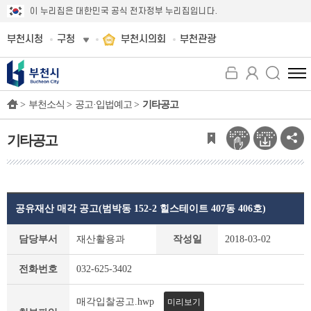
이 누리집은 대한민국 공식 전자정부 누리집입니다.
부천시청
구청
부천시의회
부천관광
전
체
>
부천소식 >
공고·입법예고 >
기타공고
메
뉴
보
기타공고
기
공유재산 매각 공고(범박동 152-2 힐스테이트 407동 406호)
기
담당부서
재산활용과
작성일
2018-03-02
타
공
전화번호
032-625-3402
고
상
세
매각입찰공고.hwp
미리보기