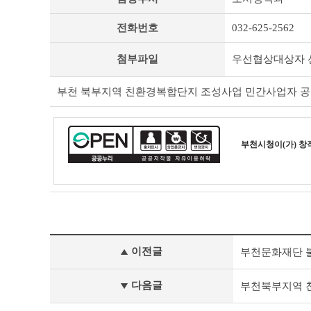
타
공
전화번호
032-625-2562
고
상
세
첨부파일
우선협상대상자 선
조
회
부천 북부지역 친환경복합단지 조성사업 민간사업자 공
테
이
블
부천시청
이(가) 
기
이전글
부천문화재단 
타
공
고
다음글
부천북부지역 친
이
전