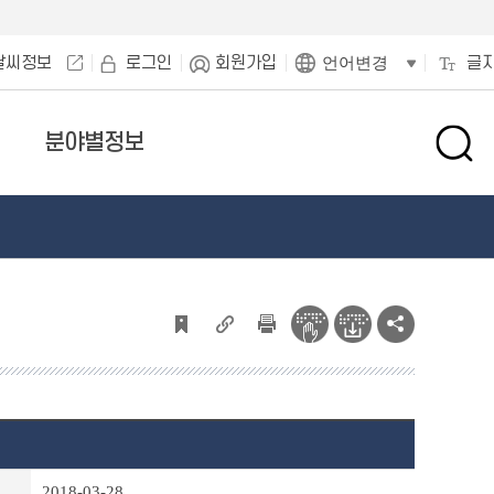
날씨정보
로그인
회원가입
글
언어변경
분야별정보
검
색
창
열
기
2018-03-28