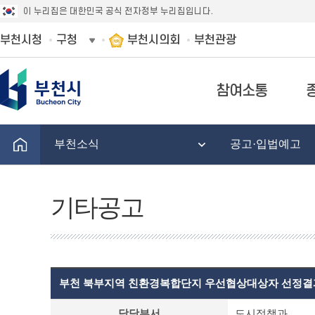
이 누리집은 대한민국 공식 전자정부 누리집입니다.
부천시청
구청
부천시의회
부천관광
참여소통
부천소식
공고·입법예고
기타공고
부천 북부지역 친환경복합단지 우선협상대상자 선정결
기
담당부서
도시정책과