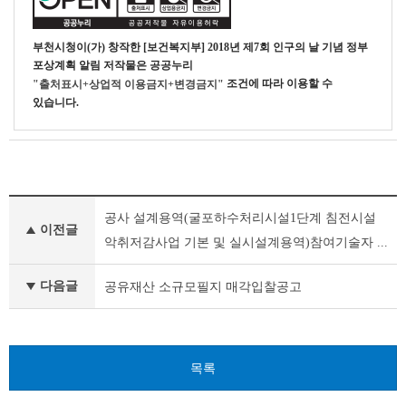
부천시청
이(가) 창작한
[보건복지부] 2018년 제7회 인구의 날 기념 정부
포상계획 알림
저작물은 공공누리
조건에 따라 이용할 수
"출처표시+상업적 이용금지+변경금지"
있습니다.
기
공사 설계용역(굴포하수처리시설1단계 침전시설
타
이전글
공
악취저감사업 기본 및 실시설계용역)참여기술자 ...
고
이
다음글
공유재산 소규모필지 매각입찰공고
전
글
다
음
글
목록