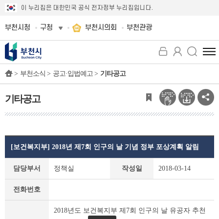
이 누리집은 대한민국 공식 전자정부 누리집입니다.
부천시청
구청
부천시의회
부천관광
전
체
>
부천소식 >
공고·입법예고 >
기타공고
메
뉴
보
기타공고
기
[보건복지부] 2018년 제7회 인구의 날 기념 정부 포상계획 알림
기
담당부서
정책실
작성일
2018-03-14
타
공
전화번호
고
상
2018년도 보건복지부 제7회 인구의 날 유공자 추천
세