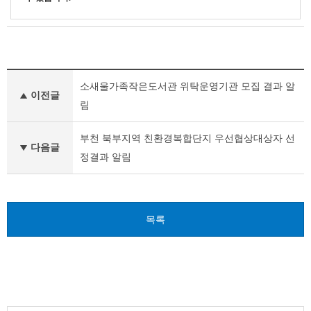
기
소새울가족작은도서관 위탁운영기관 모집 결과 알
타
이전글
공
림
고
이
부천 북부지역 친환경복합단지 우선협상대상자 선
전
다음글
정결과 알림
글
다
음
글
목록