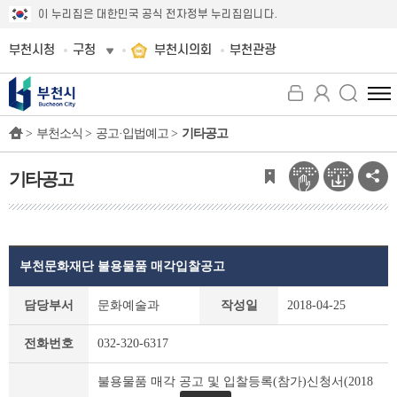
이 누리집은 대한민국 공식 전자정부 누리집입니다.
부천시청
구청
부천시의회
부천관광
전
체
>
부천소식 >
공고·입법예고 >
기타공고
메
뉴
보
기타공고
기
부천문화재단 불용물품 매각입찰공고
기
담당부서
문화예술과
작성일
2018-04-25
타
공
전화번호
032-320-6317
고
상
불용물품 매각 공고 및 입찰등록(참가)신청서(2018
세