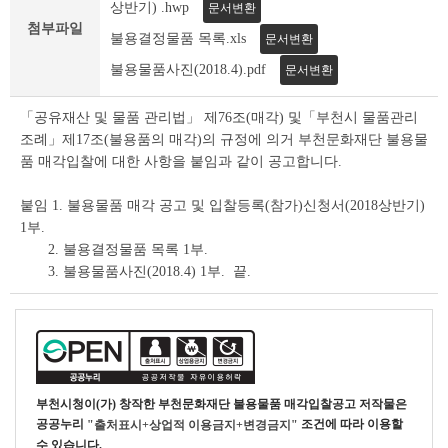
조
상반기) .hwp
문서변환
회
첨부파일
불용결정물품 목록.xls
문서변환
테
이
불용물품사진(2018.4).pdf
문서변환
블
「공유재산 및 물품 관리법」 제76조(매각) 및「부천시 물품관리
조례」제17조(불용품의 매각)의 규정에 의거 부천문화재단 불용물
품 매각입찰에 대한 사항을 붙임과 같이 공고합니다.
붙임 1. 불용물품 매각 공고 및 입찰등록(참가)신청서(2018상반기)
1부.
2. 불용결정물품 목록 1부.
3. 불용물품사진(2018.4) 1부. 끝.
부천시청
이(가) 창작한
부천문화재단 불용물품 매각입찰공고
저작물은
공공누리
조건에 따라 이용할
"출처표시+상업적 이용금지+변경금지"
수 있습니다.