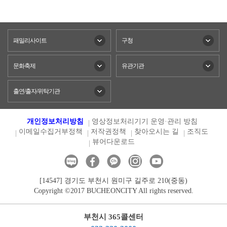
패밀리사이트
구청
문화축제
유관기관
출연/출자/위탁기관
개인정보처리방침
영상정보처리기기 운영·관리 방침
이메일수집거부정책
저작권정책
찾아오시는 길
조직도
뷰어다운로드
[14547] 경기도 부천시 원미구 길주로 210(중동)
Copyright ©2017 BUCHEONCITY All rights reserved.
부천시 365콜센터