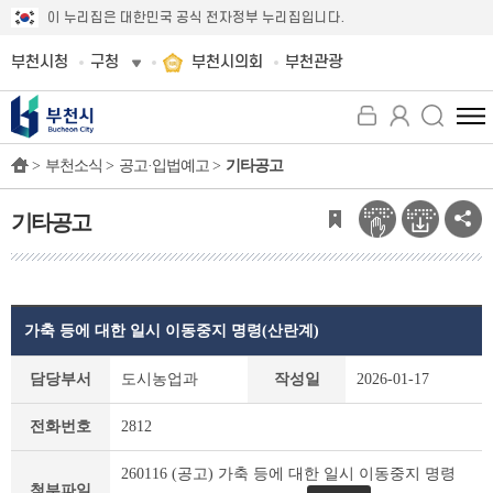
이 누리집은 대한민국 공식 전자정부 누리집입니다.
부천시청
구청
부천시의회
부천관광
전
체
>
부천소식 >
공고·입법예고 >
기타공고
메
뉴
보
기타공고
기
가축 등에 대한 일시 이동중지 명령(산란계)
기
담당부서
도시농업과
작성일
2026-01-17
타
공
전화번호
2812
고
상
260116 (공고) 가축 등에 대한 일시 이동중지 명령
세
첨부파일