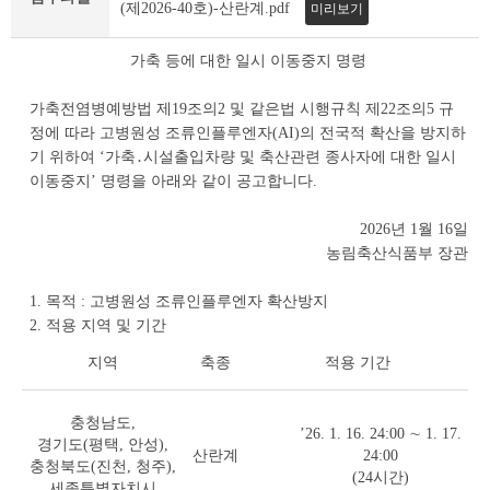
조
(제2026-40호)-산란계.pdf
미리보기
회
테
가축 등에 대한 일시 이동중지 명령
이
블
가축전염병예방법 제19조의2 및 같은법 시행규칙 제22조의5 규
정에 따라 고병원성 조류인플루엔자(AI)의 전국적 확산을 방지하
기 위하여 ‘가축․시설출입차량 및 축산관련 종사자에 대한 일시
이동중지’ 명령을 아래와 같이 공고합니다.
2026년 1월 16일
농림축산식품부 장관
1. 목적 : 고병원성 조류인플루엔자 확산방지
2. 적용 지역 및 기간
지역
축종
적용 기간
충청남도,
’26. 1. 16. 24:00 ∼ 1. 17.
경기도(평택, 안성),
산란계
24:00
충청북도(진천, 청주),
(24시간)
세종특별자치시