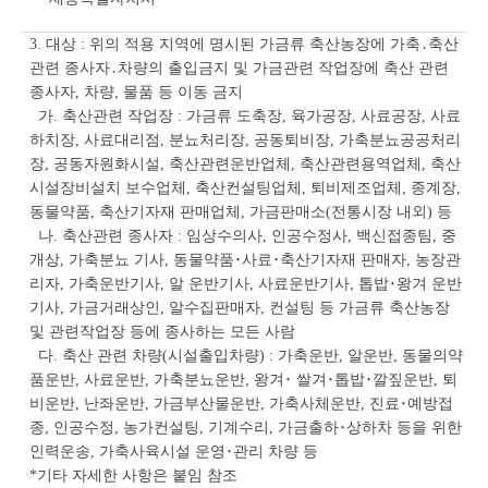
3. 대상 : 위의 적용 지역에 명시된 가금류 축산농장에 가축․축산
관련 종사자․차량의 출입금지 및 가금관련 작업장에 축산 관련
종사자, 차량, 물품 등 이동 금지
가. 축산관련 작업장 : 가금류 도축장, 육가공장, 사료공장, 사료
하치장, 사료대리점, 분뇨처리장, 공동퇴비장, 가축분뇨공공처리
장, 공동자원화시설, 축산관련운반업체, 축산관련용역업체, 축산
시설장비설치 보수업체, 축산컨설팅업체, 퇴비제조업체, 종계장,
동물약품, 축산기자재 판매업체, 가금판매소(전통시장 내외) 등
나. 축산관련 종사자 : 임상수의사, 인공수정사, 백신접종팀, 중
개상, 가축분뇨 기사, 동물약품･사료･축산기자재 판매자, 농장관
리자, 가축운반기사, 알 운반기사, 사료운반기사, 톱밥･왕겨 운반
기사, 가금거래상인, 알수집판매자, 컨설팅 등 가금류 축산농장
및 관련작업장 등에 종사하는 모든 사람
다. 축산 관련 차량(시설출입차량) : 가축운반, 알운반, 동물의약
품운반, 사료운반, 가축분뇨운반, 왕겨･ 쌀겨･톱밥･깔짚운반, 퇴
비운반, 난좌운반, 가금부산물운반, 가축사체운반, 진료･예방접
종, 인공수정, 농가컨설팅, 기계수리, 가금출하･상하차 등을 위한
인력운송, 가축사육시설 운영･관리 차량 등
*기타 자세한 사항은 붙임 참조