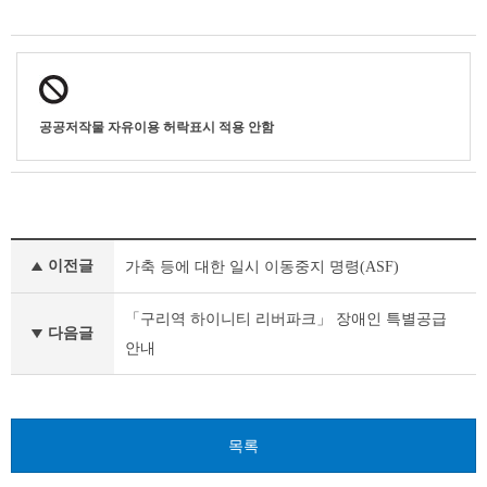
공공저작물 자유이용 허락표시 적용 안함
기
이전글
가축 등에 대한 일시 이동중지 명령(ASF)
타
공
고
「구리역 하이니티 리버파크」 장애인 특별공급
다음글
이
안내
전
글
다
음
글
목록