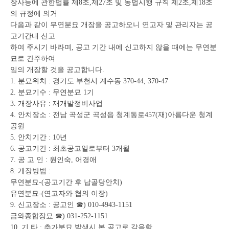
장사등에 관한법률 제8조,제27조 및 동법시행 규칙 제2조,제18조
조
회
의 규정에 의거
테
다음과 같이 무연분묘 개장을 공고하오니 연고자 및 관리자는 공
이
고기간내 신고
블
하여 주시기 바라며, 공고 기간 내에 신고하지 않을 때에는 무연분
묘로 간주하여
임의 개장할 것을 공고합니다.
1. 분묘위치 : 경기도 부천시 계수동 370-44, 370-47
2. 분묘기수 : 무연분묘 1기
3. 개장사유 : 재개발정비사업
4. 안치장소 : 전남 곡성군 곡성읍 청계동로457(재)아름다운 청계
공원
5. 안치기간 : 10년
6. 공고기간 : 최초공고일로부터 3개월
7. 공 고 인 : 원인숙, 어경애
8. 개장방법 :
무연분묘-(공고기간 후 납골당안치)
유연분묘-(연고자와 협의 이장)
9. 신고장소 : 공고인 ☎) 010-4943-1151
금와종합장묘 ☎) 031-252-1151
10. 기 타 : 추가분묘 발생시 본 공고로 갈음함.