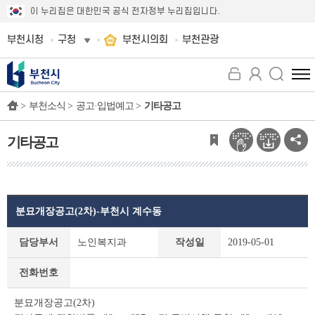
이 누리집은 대한민국 공식 전자정부 누리집입니다.
부천시청
구청
부천시의회
부천관광
전
체
>
부천소식 >
공고·입법예고 >
기타공고
메
뉴
보
기타공고
기
분묘개장공고(2차)-부천시 계수동
기
담당부서
노인복지과
작성일
2019-05-01
타
공
전화번호
고
상
분묘개장공고(2차)
세