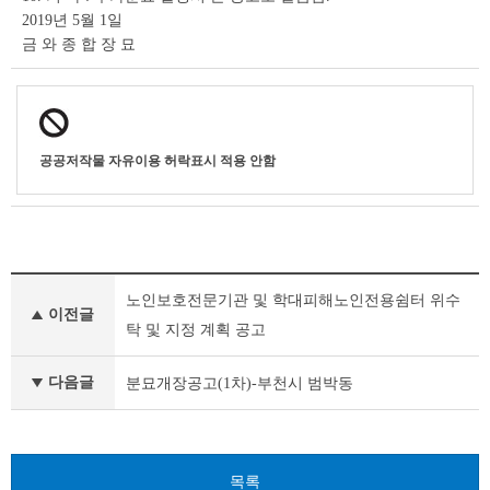
2019년 5월 1일
금 와 종 합 장 묘
공공저작물 자유이용 허락표시 적용 안함
기
노인보호전문기관 및 학대피해노인전용쉼터 위수
타
이전글
공
탁 및 지정 계획 공고
고
이
다음글
분묘개장공고(1차)-부천시 범박동
전
글
다
음
글
목록