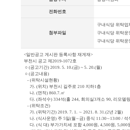
타
공
전화번호
고
상
세
구내식당 위탁업체 
조
첨부파일
구내식당 위탁운영
회
테
구내식당 위탁운영
이
블
<일반공고 게시판 등록사항 재게재>
부천시 공고 제2019-1072호
○ (공고기간) 2019. 5. 10.(금) ~ 5. 20.(월)
○ (공고내용)
- (위탁시설현황)
가. (위치) 부천시 길주로 210 지하1층
나. (면적) 860.7.㎡
다. (좌석수) 334석(홀 244, 회의실3개소 90, 리모
- (위탁조건)
가. (위탁기간) 2019. 7. 1. ∼ 2021. 8. 31.(2년 2월)
나. (식사운영) 주 5일(월∼금) 중식 11:30∼13:00 / 석식 
다. (식 대) 부가가치세 포함 4,000원, 4,500원, 