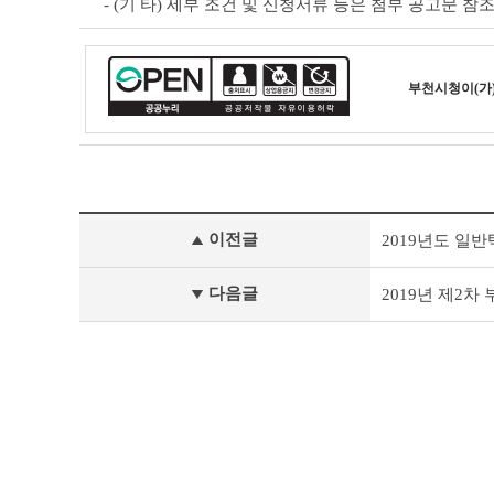
- (기 타) 세부 조건 및 신청서류 등은 첨부 공고문 참
부천시청
이(가
기
이전글
2019년도 일
타
공
고
다음글
2019년 제2
이
전
글
다
음
글