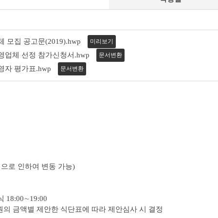
모집 공고문(2019).hwp
미리보기
업체 선정 참가신청서.hwp
문서변환
자 평가표.hwp
문서변환
델링으로 인하여 변동 가능)
18:00∼19:00
5,000원의 금액별 제안한 식단표에 따라 제안심사 시 결정