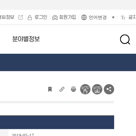
날씨정보
로그인
회원가입
글
언어변경
분야별정보
검
색
창
열
기
2019-05-17