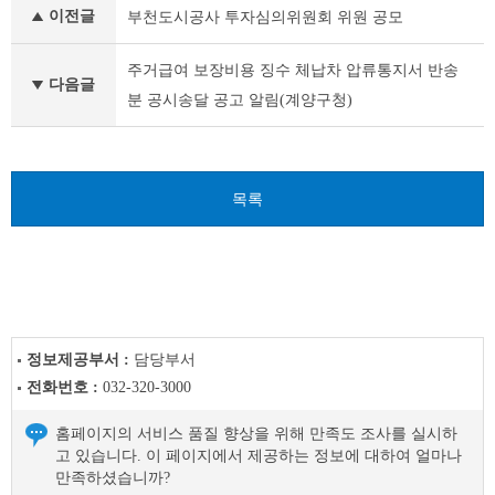
이전글
부천도시공사 투자심의위원회 위원 공모
타
공
고
주거급여 보장비용 징수 체납차 압류통지서 반송
다음글
이
분 공시송달 공고 알림(계양구청)
전
글
다
음
글
목록
정보제공부서 :
담당부서
전화번호 :
032-320-3000
홈페이지의 서비스 품질 향상을 위해 만족도 조사를 실시하
고 있습니다. 이 페이지에서 제공하는 정보에 대하여 얼마나
만족하셨습니까?