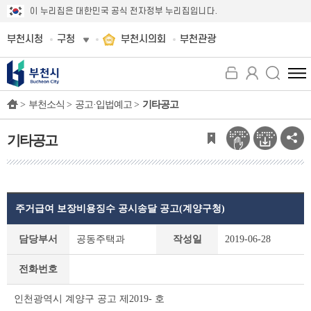
이 누리집은 대한민국 공식 전자정부 누리집입니다.
부천시청
구청
부천시의회
부천관광
전
체
>
부천소식 >
공고·입법예고 >
기타공고
메
뉴
보
기타공고
기
주거급여 보장비용징수 공시송달 공고(계양구청)
기
담당부서
공동주택과
작성일
2019-06-28
타
공
전화번호
고
상
인천광역시 계양구 공고 제2019- 호
세