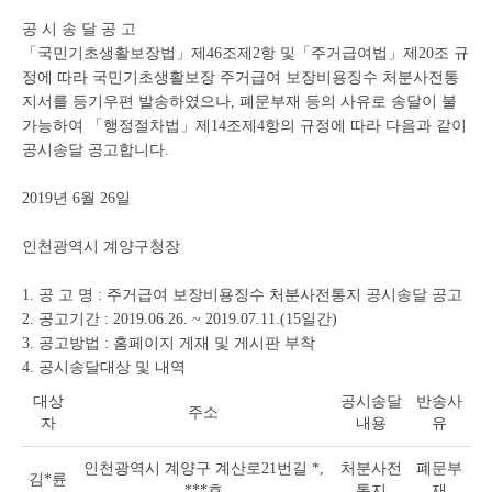
조
회
공 시 송 달 공 고
테
「국민기초생활보장법」제46조제2항 및「주거급여법」제20조 규
이
정에 따라 국민기초생활보장 주거급여 보장비용징수 처분사전통
블
지서를 등기우편 발송하였으나, 폐문부재 등의 사유로 송달이 불
가능하여 「행정절차법」제14조제4항의 규정에 따라 다음과 같이
공시송달 공고합니다.
2019년 6월 26일
인천광역시 계양구청장
1. 공 고 명 : 주거급여 보장비용징수 처분사전통지 공시송달 공고
2. 공고기간 : 2019.06.26. ~ 2019.07.11.(15일간)
3. 공고방법 : 홈페이지 게재 및 게시판 부착
4. 공시송달대상 및 내역
대상
공시송달
반송사
주소
자
내용
유
인천광역시 계양구 계산로21번길 *,
처분사전
폐문부
김*륜
***호
통지
재