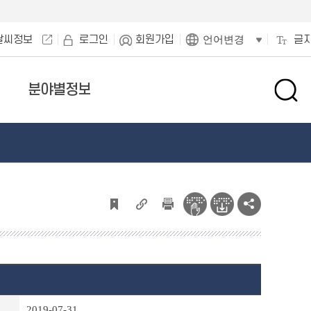
날씨정보
로그인
회원가입
글
언어변경
분야별정보
검
색
창
열
기
2019-07-31