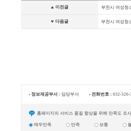
기
이전글
부천시 여성청
타
공
고
다음글
부천시 여성청
이
전
글
다
음
글
정보제공부서 :
담당부서
전화번호 :
032-320-
홈페이지의 서비스 품질 향상을 위해 만족도 조
매우만족
만족
보통