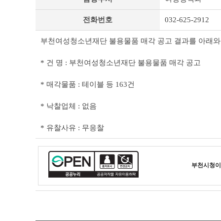
타
공
전화번호
032-625-2912
고
상
세
부천여성청소년재단 불용물품 매각 공고 결과를 아래와
조
회
* 건 명 : 부천여성청소년재단 불용물품 매각 공고
테
이
* 매각물품 : 테이블 등 163건
블
* 낙찰업체 : 없음
* 유찰사유 : 무응찰
부천시청
이