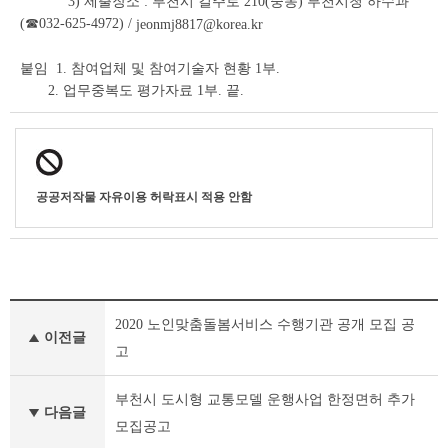
3) 제출장소 : 부천시 길주로 210(중동) 부천시청 하수과
(☎032-625-4972) /
jeonmj8817@korea.kr
붙임 1. 참여업체 및 참여기술자 현황 1부.
2. 업무중복도 평가자료 1부. 끝.
공공저작물 자유이용 허락표시 적용 안함
기
2020 노인맞춤돌봄서비스 수행기관 공개 모집 공
타
이전글
공
고
고
이
부천시 도시형 교통모델 운행사업 한정면허 추가
전
다음글
모집공고
글