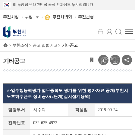
이 누리집은 대한민국 공식 전자정부 누리집입니다.
부천시청
구청
부천시의회
부천관광
전
체
>
부천소식 >
공고·입법예고 >
기타공고
메
뉴
보
기타공고
기
사업수행능력평가 업무중복도 평가를 위한 평가자료 공개(부천시
노후하수관로 정비공사(2단계)실시설계용역)
기
담당부서
하수과
작성일
2019-09-24
타
공
전화번호
032-625-4972
고
상