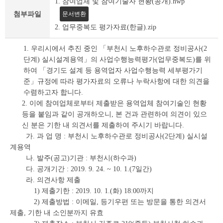
1. 참여업체 및 참여기술자 현황(공개).hwp
세
조
문서변환
첨부파일
회
2. 업무중복도 평가자료(한글).zip
테
이
1. 우리시에서 추진 중인 「부천시 노후하수관로 정비공사(2
블
단계) 실시설계용역」의 사업수행능력평가(업무중복도)를 위
하여 「경기도 설계 등 용역업자 사업수행능력 세부평가기
준」규정에 따라 평가자료의 오류나 누락사항에 대한 의견을
수렴하고자 합니다.
2. 이에 참여업체로부터 제출받은 용역업체 참여기술인 현황
등을 붙임과 같이 공개하오니, 본 건과 관련하여 의견이 있으
신 분은 기한 내 의견서를 제출하여 주시기 바랍니다.
가. 과 업 명 : 부천시 노후하수관로 정비공사(2단계) 실시설
계용역
나. 발주(공고)기관 : 부천시(하수과)
다. 공개기간 : 2019. 9. 24. ~ 10. 1.(7일간)
라. 의견사항 제출
1) 제출기한 : 2019. 10. 1.(화) 18:00까지
2) 제출방법 : 이메일, 등기우편 또는 방문을 통한 의견서
제출, 기한 내 소인분까지 유효