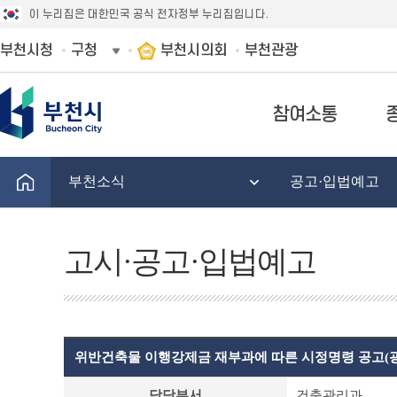
이 누리집은 대한민국 공식 전자정부 누리집입니다.
부천시청
구청
부천시의회
부천관광
참여소통
부천소식
공고·입법예고
고시·공고·입법예고
위반건축물 이행강제금 재부과에 따른 시정명령 공고(
고
담당부서
건축관리과