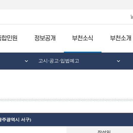
종합민원
정보공개
부천소식
부천소개
고시·공고·입법예고
광주광역시 서구)
작성일