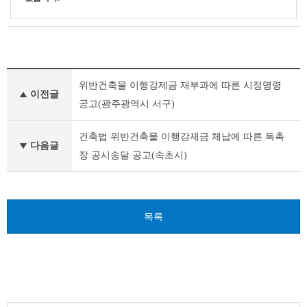
고
위반건축물 이행강제금 재부과에 따른 시정명령
시
이전글
·
공고(광주광역시 서구)
공
고
건축법 위반건축물 이행강제금 체납에 따른 독촉
·
다음글
장 공시송달 공고(속초시)
입
법
예
고
이
목록
전
글
다
음
글