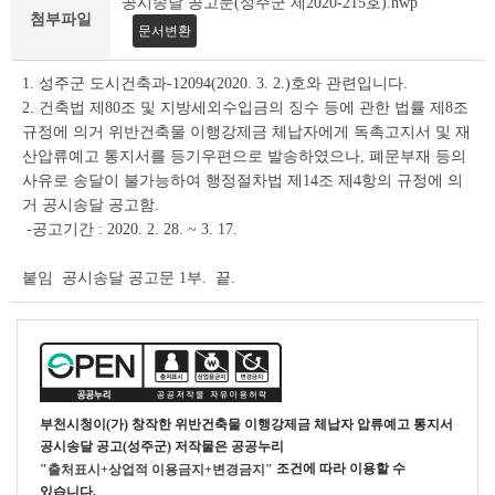
공시송달 공고문(성주군 제2020-215호).hwp
·
첨부파일
입
문서변환
법
예
1. 성주군 도시건축과-12094(2020. 3. 2.)호와 관련입니다.
고
2. 건축법 제80조 및 지방세외수입금의 징수 등에 관한 법률 제8조
상
규정에 의거 위반건축물 이행강제금 체납자에게 독촉고지서 및 재
세
산압류예고 통지서를 등기우편으로 발송하였으나, 폐문부재 등의
조
사유로 송달이 불가능하여 행정절차법 제14조 제4항의 규정에 의
회
거 공시송달 공고함.
테
이
-공고기간 : 2020. 2. 28. ~ 3. 17.
블
붙임 공시송달 공고문 1부. 끝.
부천시청
이(가) 창작한
위반건축물 이행강제금 체납자 압류예고 통지서
공시송달 공고(성주군)
저작물은 공공누리
조건에 따라 이용할 수
"출처표시+상업적 이용금지+변경금지"
있습니다.