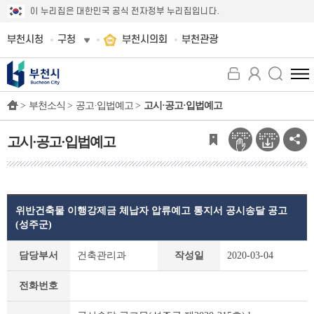
이 누리집은 대한민국 공식 전자정부 누리집입니다.
부천시청
구청
부천시의회
부천관광
전
체
>
부천소식 >
공고·입법예고 >
고시·공고·입법예고
메
뉴
보
고시·공고·입법예고
기
위반건축물 이행강제금 체납자 압류예고 통지서 공시송달 공고
(성주군)
고
담당부서
건축관리과
작성일
2020-03-04
시
·
전화번호
공
고