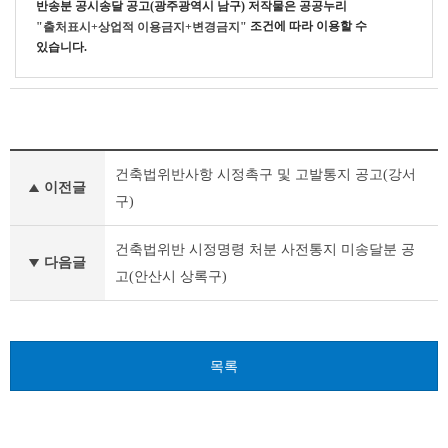
반송분 공시송달 공고(광주광역시 남구)
저작물은 공공누리
조건에 따라 이용할 수
"출처표시+상업적 이용금지+변경금지"
있습니다.
고
건축법위반사항 시정촉구 및 고발통지 공고(강서
시
이전글
·
구)
공
고
건축법위반 시정명령 처분 사전통지 미송달분 공
·
다음글
고(안산시 상록구)
입
법
예
고
이
목록
전
글
다
음