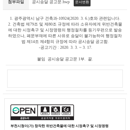
·
첨부파일
공시송달 공고문.hwp
문서변환
입
법
1. 광주광역시 남구 건축과-10924(2020. 3. 6.)호와 관련입니다.
예
2. 건축법 제79조 및 제80조 규정에 따라 소유자에게 위반건축물
고
에 대한 시정촉구 및 시정명령의 행정절차를 등기우편으로 발송
상
하였으나, 폐문부재에 따른 사유로 송달이 불가능하여 행정절차
세
법 제14조 제4항의 규정에 따라 공시송달 공고함.
조
-공고기간 : 2020. 3. 3. ~ 3. 17.
회
테
붙임 공시송달 공고문 1부. 끝.
이
블
부천시청
이(가) 창작한
위반건축물에 대한 시정촉구 및 시정명령