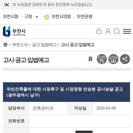
이 누리집은 대한민국 공식 전자정부 누리집입니다.
부천시청
구청
부천시의회
부천관광
전
체
>
부천소식 >
공고·입법예고 >
고시·공고·입법예고
메
뉴
보
고시·공고·입법예고
기
위반건축물에 대한 시정촉구 및 시정명령 반송분 공시송달 공고
(광주광역시 남구)
고
담당부서
건축관리과
작성일
2020-03-09
시
·
전화번호
공
고