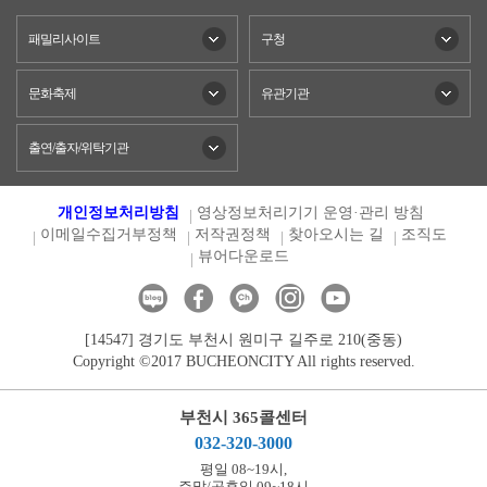
패밀리사이트
구청
문화축제
유관기관
출연/출자/위탁기관
개인정보처리방침
영상정보처리기기 운영·관리 방침
이메일수집거부정책
저작권정책
찾아오시는 길
조직도
뷰어다운로드
[14547] 경기도 부천시 원미구 길주로 210(중동)
Copyright ©2017 BUCHEONCITY All rights reserved.
부천시 365콜센터
032-320-3000
평일 08~19시,
주말/공휴일 09~18시