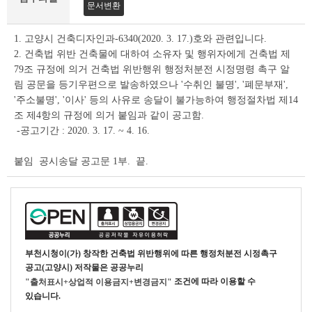
조
문서변환
회
테
1. 고양시 건축디자인과-6340(2020. 3. 17.)호와 관련입니다.
이
2. 건축법 위반 건축물에 대하여 소유자 및 행위자에게 건축법 제
블
79조 규정에 의거 건축법 위반행위 행정처분전 시정명령 촉구 알
림 공문을 등기우편으로 발송하였으나 '수취인 불명', '폐문부재',
'주소불명', '이사' 등의 사유로 송달이 불가능하여 행정절차법 제14
조 제4항의 규정에 의거 붙임과 같이 공고함.
-공고기간 : 2020. 3. 17. ~ 4. 16.
붙임 공시송달 공고문 1부. 끝.
부천시청
이(가) 창작한
건축법 위반행위에 따른 행정처분전 시정촉구
공고(고양시)
저작물은 공공누리
조건에 따라 이용할 수
"출처표시+상업적 이용금지+변경금지"
있습니다.