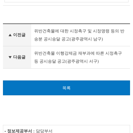
기
위반건축물에 대한 시정촉구 및 시정명령 등의 반
타
이전글
공
송분 공시송달 공고(광주광역시 남구)
고
이
위반건축물 이행강제금 재부과에 따른 시정촉구
전
다음글
등 공시송달 공고(광주광역시 서구)
글
다
음
글
목록
정보제공부서 :
담당부서