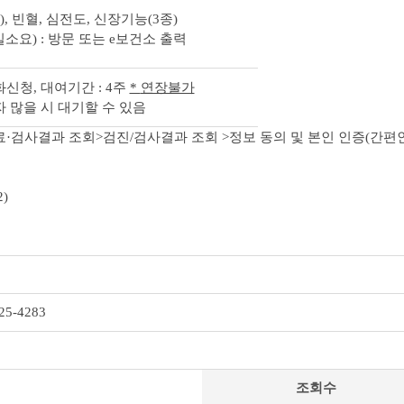
, 빈혈, 심전도, 신장기능(3종)
소요) : 방문 또는 e보건소 출력
신청, 대여기간 : 4주
*
연장불가
 많을 시 대기할 수 있음
료·검사결과 조회>검진/검사결과 조회 >정보 동의 및 본인 인증(간편
)
5-4283
조회수