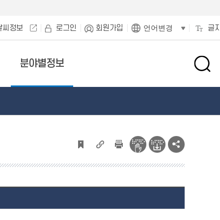
날씨정보
로그인
회원가입
글
언어변경
분야별정보
검
색
창
열
기