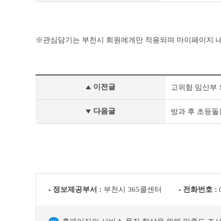
관심담기는 부천시 회원에게만 적용되며 마이페이지 내
맞
이전글
고위험 임산부 
춤
형
복
다음글
방과 후 초등돌
지
이
전
글
다
음
글
정보제공부서 :
부천시 365콜센터
전화번호 :