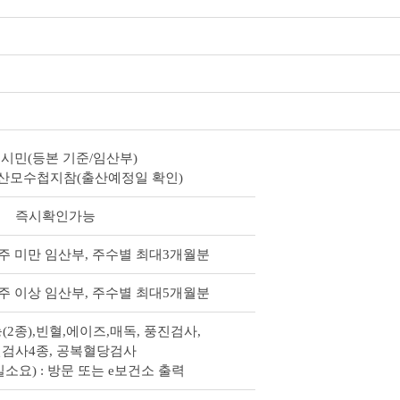
시민(등본 기준/임산부)
및 산모수첩지참(출산예정일 확인)
즉시확인가능
12주 미만 임산부, 주수별 최대3개월분
16주 이상 임산부, 주수별 최대5개월분
(2종),빈혈,에이즈,매독, 풍진검사,
검사4종, 공복혈당검사
소요) : 방문 또는 e보건소 출력