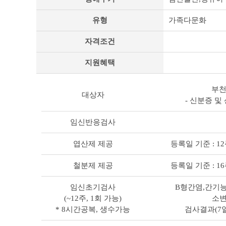
춤
형
유형
가족다문화
복
지
자격조건
상
세
조
지원혜택
회
테
부천
이
대상자
블
- 신분증 
임신반응검사
엽산제 제공
등록일 기준 : 
철분제 제공
등록일 기준 : 
임신초기검사
B형간염,간기능
(~12주, 1회 가능)
소변
* 8시간공복, 생수가능
검사결과(7일