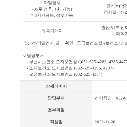
막달검사
간기능(9종)
(35주 전후, 1회 가능)
검사결과(7일
* 8시간공복, 생수가능
출산 이후 전화
유축기대여
대여자
※산전/막달검사 결과 확인 : 공공보건포털 e보건소>진
○ 담당부서
- 부천시보건소 모자보건실 ((032-625-4283, 4385,4472
- 소사보건소 모자보건실 (032-625-4296, 4297)
- 오정보건소 모자보건실 (032-625-4384)
상세페이지
담당부서
건강증진과032-62
첨부파일
작성일
2023-11-20