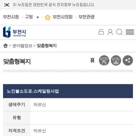
이 누리집은 대한민국 공식 전자정부 누리집입니다.
부천시청
구청
부천시의회
부천관광
전
체
>
분야별정보 >
맞춤형복지
메
뉴
보
맞춤형복지
기
노인불소도포.스케일링사업
맞
생애주기
어르신
춤
형
유형
복
지
자격조건
어르신
상