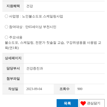
세
지원혜택
건강
조
회
테
◯ 사업명 : 노인불소도포.스케일링사업
이
블
◯ 참여대상 : 만65세이상 부천시민
◯ 주요내용
불소도포, 스케일링, 전문가 칫솔질 교습, 구강위생용품 사용법 교
육(연1회)
상세페이지
담당부서
건강증진과
첨부파일
작성일
2023-09-04
조회수
900
목록
관심담기