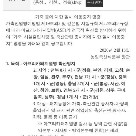
조
(홍성， 김천， 정읍).hwp
문서변환
회
테
가축 등에 대한 일시 이동중지 명령
이
가축전염병예방법 제19조의2 및 같은법 시행규칙 제22조의5 규정
블
에 따라 아프리카돼지열병(ASF)의 전국적 확산을 방지하기 위하
여 “가축․시설출입차량 및 축산관련 종사자에 대한 일시 이동중
지” 명령을 아래와 같이 공고합니다.
2026년 2월 13일
농림축산식품부 장관
1. 목적 : 아프리카돼지열병 확산방지
2. 지역 : 전북 8개 시‧군(정읍, 부안, 김제, 고창, 순
창, 임실, 완주, 무주), 전남 1개 시‧군(장성), 충북
1개 시‧군(영동), 충남 5개 시‧군(홍성, 서산, 예
산, 청양, 보령), 경북 5개 시‧군(김천, 상주, 구미,
칠곡, 성주), 경남 1개 시‧군(거창)
3. 대상 : 돼지농장에 가축․축산관련 종사자․차량의
출입금지 및 돼지 관련 작업장의 축산관련 종사자,
차량, 물품 등 이동 금지
※ 아프리카돼지열병 검사 등 방역 관련 차량(검
역본부‧지자체‧방역본부에 한함)은 제외