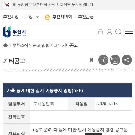
이 누리집은 대한민국 공식 전자정부 누리집입니다.
부천시청
구청
부천시의회
부천관광
전
체
>
부천소식 >
공고·입법예고 >
기타공고
메
뉴
보
기타공고
기
가축 등에 대한 일시 이동중지 명령(ASF)
기
담당부서
도시농업과
작성일
2026-02-13
타
공
전화번호
고
상
(공고문)가축 등에 대한 일시 이동중지 명령 공고문
세
첨부파일