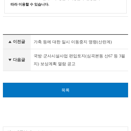
따라 이용할 수 있습니다.
기
이전글
가축 등에 대한 일시 이동중지 명령(산란계)
타
공
고
국방·군사시설사업 편입토지(심곡본동 산67 등 3필
다음글
이
지) 보상계획 열람 공고
전
글
다
음
글
목록