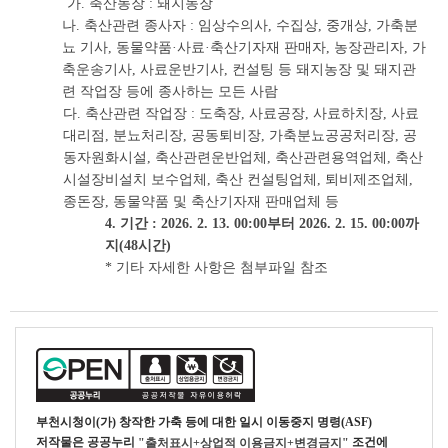
가. 축산농장 : 돼지농장
나. 축산관련 종사자 : 임상수의사, 수집상, 중개상, 가축분
뇨 기사, 동물약품·사료·축산기자재 판매자, 농장관리자, 가
축운송기사, 사료운반기사, 컨설팅 등 돼지농장 및 돼지관
련 작업장 등에 종사하는 모든 사람
다. 축산관련 작업장 : 도축장, 사료공장, 사료하치장, 사료
대리점, 분뇨처리장, 공동퇴비장, 가축분뇨공공처리장, 공
동자원화시설, 축산관련운반업체, 축산관련용역업체, 축산
시설장비설치 보수업체, 축산 컨설팅업체, 퇴비제조업체,
종돈장, 동물약품 및 축산기자재 판매업체 등
4. 기간 : 2026. 2. 13. 00:00부터 2026. 2. 15. 00:00까
지(48시간)
* 기타 자세한 사항은 첨부파일 참조
부천시청
이(가) 창작한
가축 등에 대한 일시 이동중지 명령(ASF)
저작물은 공공누리
조건에
"출처표시+상업적 이용금지+변경금지"