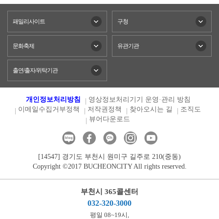
패밀리사이트
구청
문화축제
유관기관
출연/출자/위탁기관
개인정보처리방침
영상정보처리기기 운영·관리 방침
이메일수집거부정책
저작권정책
찾아오시는 길
조직도
뷰어다운로드
[14547] 경기도 부천시 원미구 길주로 210(중동)
Copyright ©2017 BUCHEONCITY All rights reserved.
부천시 365콜센터
032-320-3000
평일 08~19시,