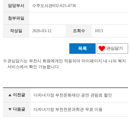
담당부서
수주도서관032-625-4736
첨부파일
작성일
2026-03-12
조회수
1013
목록
관심담기
관심담기는 부천시 회원에게만 적용되며 마이페이지 내 나의 복지
서비스에서 확인 가능합니다.
맞
이전글
다자녀가정 부천문화재단 공연 관람료 할인
춤
형
복
다음글
다자녀가정 부천천문과학관 무료 이용
지
이
전