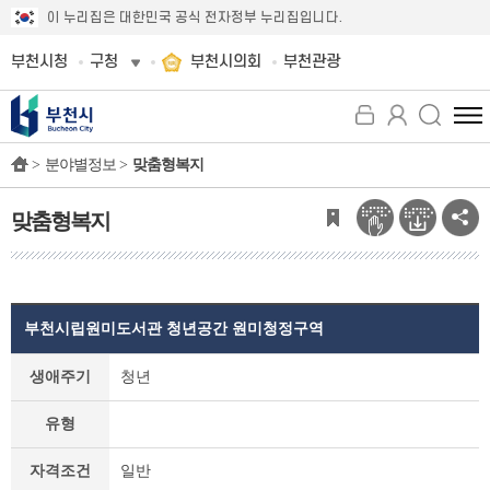
이 누리집은 대한민국 공식 전자정부 누리집입니다.
부천시청
구청
부천시의회
부천관광
전
체
>
분야별정보 >
맞춤형복지
메
뉴
보
맞춤형복지
기
부천시립원미도서관 청년공간 원미청정구역
맞
생애주기
청년
춤
형
유형
복
지
자격조건
일반
상