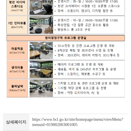
https://www.bcl.go.kr/site/homepage/menu/viewMenu?
상세페이지
menuid=019002003001005