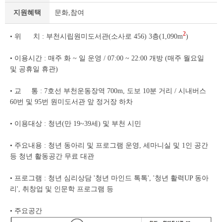
세
지원혜택
문화,참여
조
회
테
2
• 위 치 : 부천시립원미도서관(소사로 456) 3층(1,090m
)
이
블
• 이용시간 : 매주 화 ~ 일 운영 / 07:00 ~ 22:00 개방 (매주 월요일
및 공휴일 휴관)
• 교 통 : 7호선 부천운동장역 700m, 도보 10분 거리 / 시내버스
60번 및 95번 원미도서관 앞 정거장 하차
• 이용대상 : 청년(만 19~39세) 및 부천 시민
• 주요내용 : 청년 동아리 및 프로그램 운영, 세마니실 및 1인 공간
등 청년 활동공간 무료 대관
• 프로그램 : 청년 심리상담 '청년 마인드 톡톡', '청년 활력UP 동아
리', 취창업 및 인문학 프로그램 등
• 주요공간