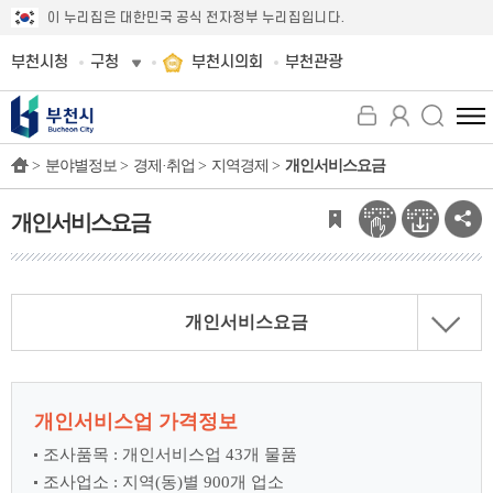
이 누리집은 대한민국 공식 전자정부 누리집입니다.
부천시청
구청
부천시의회
부천관광
전
체
>
분야별정보 >
경제·취업 >
지역경제 >
개인서비스요금
메
뉴
보
개인서비스요금
기
개인서비스요금
개인서비스업 가격정보
조사품목 : 개인서비스업 43개 물품
조사업소 : 지역(동)별 900개 업소