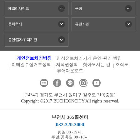
패밀리사이트
구청
문화축제
유관기관
출연/출자/위탁기관
개인정보처리방침
영상정보처리기기 운영·관리 방침
이메일수집거부정책
저작권정책
찾아오시는 길
조직도
뷰어다운로드
[14547] 경기도 부천시 원미구 길주로 210(중동)
Copyright ©2017 BUCHEONCITY All rights reserved.
부천시 365콜센터
032-320-3000
평일 08~19시,
주말/공휴일 09~18시