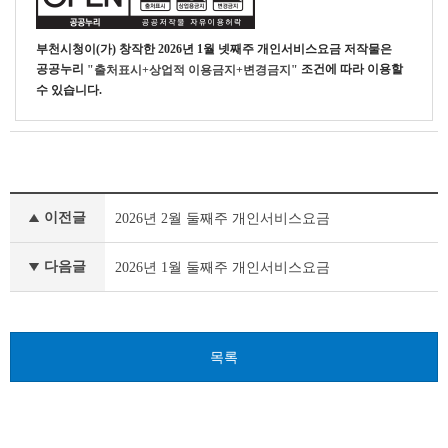
이
블
부천시청
이(가) 창작한
2026년 1월 넷째주 개인서비스요금
저작물은
공공누리
조건에 따라 이용할
"출처표시+상업적 이용금지+변경금지"
수 있습니다.
개
이전글
2026년 2월 둘째주 개인서비스요금
인
서
비
다음글
2026년 1월 둘째주 개인서비스요금
스
요
금
이
목록
전
글
다
음
글