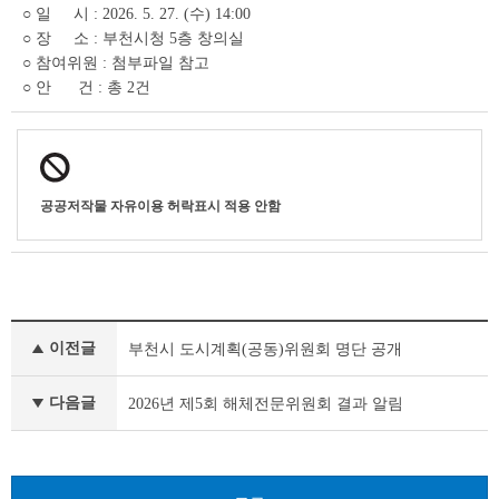
상
○ 일 시 : 2026. 5. 27. (수) 14:00
세
○ 장 소 : 부천시청 5층 창의실
조
○ 참여위원 : 첨부파일 참고
회
○ 안 건 : 총 2건
테
이
블
공공저작물 자유이용 허락표시 적용 안함
부
이전글
부천시 도시계획(공동)위원회 명단 공개
서
행
정
다음글
2026년 제5회 해체전문위원회 결과 알림
자
료
이
전