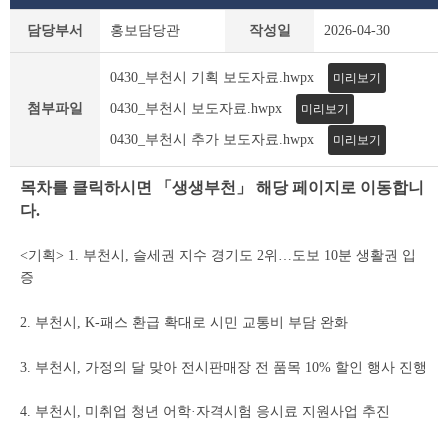
보
담당부서
홍보담당관
작성일
2026-04-30
도
자
0430_부천시 기획 보도자료.hwpx
미리보기
료
상
첨부파일
0430_부천시 보도자료.hwpx
미리보기
세
0430_부천시 추가 보도자료.hwpx
조
미리보기
회
테
목차를 클릭하시면 「생생부천」 해당 페이지로 이동합니
이
다.
블
<기획> 1. 부천시, 슬세권 지수 경기도 2위…도보 10분 생활권 입
증
2. 부천시, K-패스 환급 확대로 시민 교통비 부담 완화
3. 부천시, 가정의 달 맞아 전시판매장 전 품목 10% 할인 행사 진행
4. 부천시, 미취업 청년 어학·자격시험 응시료 지원사업 추진