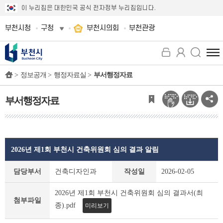
이 누리집은 대한민국 공식 전자정부 누리집입니다.
부천시청
구청
부천시의회
부천관광
전
체
>
정보공개 >
행정자료실 >
부서행정자료
메
뉴
보
부서행정자료
기
2026년 제1회 부천시 건축위원회 심의 결과 알림
부
담당부서
건축디자인과
작성일
2026-02-05
서
행
2026년 제1회 부천시 건축위원회 심의 결과서(최
정
첨부파일
종).pdf
미리보기
자
료