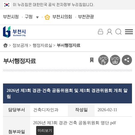
이 누리집은 대한민국 공식 전자정부 누리집입니다.
부천시청
구청
부천시의회
부천관광
전
체
>
정보공개 >
행정자료실 >
부서행정자료
메
뉴
보
부서행정자료
기
2026년 제3회 경관·건축 공동위원회 및 제1회 경관위원회 개최 알
림
부
담당부서
건축디자인과
작성일
2026-02-11
서
행
2026년 제3회 경관·건축 공동위원회 명단.pdf
정
미리보기
자
첨부파일