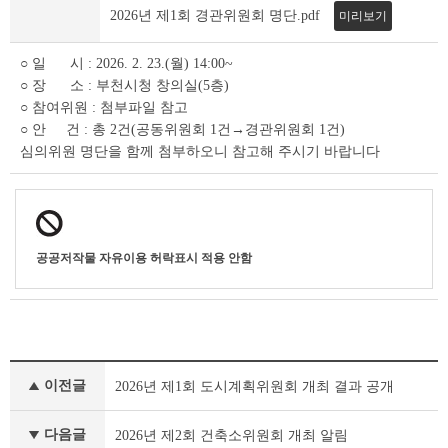
료
2026년 제1회 경관위원회 명단.pdf
미리보기
상
세
○ 일 시 : 2026. 2. 23.(월) 14:00~
조
○ 장 소 : 부천시청 창의실(5층)
회
테
○ 참여위원 : 첨부파일 참고
이
○ 안 건 : 총 2건(공동위원회 1건→경관위원회 1건)
블
심의위원 명단을 함께 첨부하오니 참고해 주시기 바랍니다
공공저작물 자유이용 허락표시 적용 안함
부
이전글
2026년 제1회 도시계획위원회 개최 결과 공개
서
행
정
다음글
2026년 제2회 건축소위원회 개최 알림