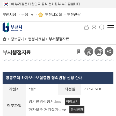
이 누리집은 대한민국 공식 전자정부 누리집입니다.
부천시청
구청
부천시의회
부천관광
전
체
>
정보공개 >
행정자료실 >
부서행정자료
메
뉴
보
부서행정자료
기
공동주택 하자보수보험증권 명의변경 신청 안내
부
작성자
*현*
작성일
2009-07-08
서
행
명의변경신청서.hwp
미리보기
정
첨부파일
자
하자보수 처리절차.hwp
문서변환
료