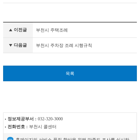
부
이전글
부천시 주택조례
서
행
정
다음글
부천시 주차장 조례 시행규칙
자
료
이
전
목록
글
다
음
글
정보제공부서 :
032-320-3000
전화번호 :
부천시 콜센터
홈페이지의 서비스 품질 향상을 위해 만족도 조사를 실시하