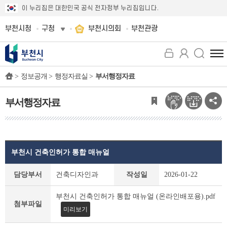
이 누리집은 대한민국 공식 전자정부 누리집입니다.
부천시청
구청
부천시의회
부천관광
전
체
>
정보공개 >
행정자료실 >
부서행정자료
메
뉴
보
부서행정자료
기
부천시 건축인허가 통합 매뉴얼
부
담당부서
건축디자인과
작성일
2026-01-22
서
행
부천시 건축인허가 통합 매뉴얼 (온라인배포용).pdf
정
첨부파일
미리보기
자
료