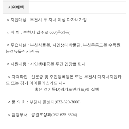
세
지원혜택
조
회
테
○ 지원대상 : 부천시 두 자녀 이상 다자녀가정
이
블
○ 위 치 : 부천시 길주로 660(춘의동)
○ 주요시설 : 부천식물원, 자연생태박물관, 부천무릉도원 수목원,
농경유물전시관 등
○ 지원내용 : 자연생태공원 주간 입장료 면제
○ 자격확인 : 신분증 및 주민등록등본 또는 부천시 다자녀지원카
드 또는 경기 아이플러스카드 제시
혹은 경기똑D(경기도민카드)앱 실행
○ 문 의 처 : 부천시 콜센터(032-320-3000)
○ 담당부서 : 공원조성과(032-625-3504)