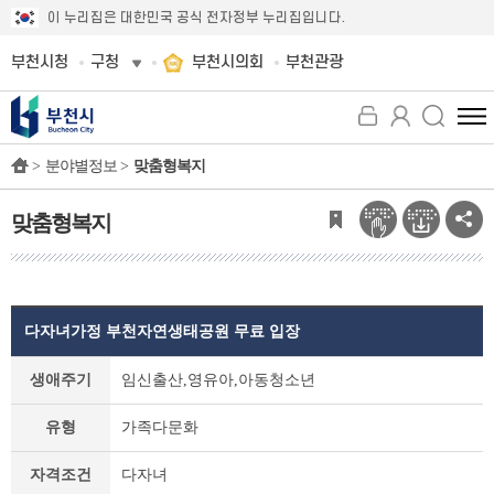
이 누리집은 대한민국 공식 전자정부 누리집입니다.
부천시청
구청
부천시의회
부천관광
전
체
>
분야별정보 >
맞춤형복지
메
뉴
보
맞춤형복지
기
다자녀가정 부천자연생태공원 무료 입장
맞
생애주기
임신출산,영유아,아동청소년
춤
형
유형
가족다문화
복
지
자격조건
다자녀
상