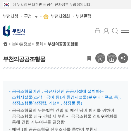
이 누리집은 대한민국 공식 전자정부 누리집입니다.
부천시청
구청
부천시의회
부천관광
전
체
>
분야별정보 >
문화 >
부천의공공조형물
메
뉴
보
부천의공공조형물
기
공공조형물이란 : 공유재산인 공공시설에 설치하는
조형시설물(조각ㆍ공예 등)과 환경시설물(분수대ㆍ폭포 등),
상징조형물(상징탑, 기념비, 상징물 등)
공공조형물의 무분별한 건립 및 예산 낭비 방지를 위하여
공공조형물 신규 건립 시 부천시 공공조형물 건립위원회를
통해 건립 가부여부를 결정함
매년 1회 공공조형물 전수조사를 통하여 부천시