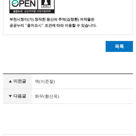
부천시청
이(가) 창작한
동산의 추억(김창환)
저작물은
공공누리
"출처표시"
조건에 따라 이용할 수 있습니다.
목록
부
이전글
맥(이준철)
천
의
공
다음글
화무(황선욱)
공
조
형
물
이
전