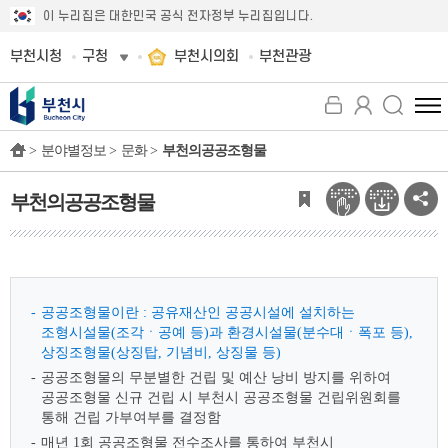
이 누리집은 대한민국 공식 전자정부 누리집입니다.
부천시청
구청
부천시의회
부천관광
전
체
>
분야별정보 >
문화 >
부천의공공조형물
메
뉴
보
부천의공공조형물
기
공공조형물이란 : 공유재산인 공공시설에 설치하는
조형시설물(조각ㆍ공예 등)과 환경시설물(분수대ㆍ폭포 등),
상징조형물(상징탑, 기념비, 상징물 등)
공공조형물의 무분별한 건립 및 예산 낭비 방지를 위하여
공공조형물 신규 건립 시 부천시 공공조형물 건립위원회를
통해 건립 가부여부를 결정함
매년 1회 공공조형물 전수조사를 통하여 부천시