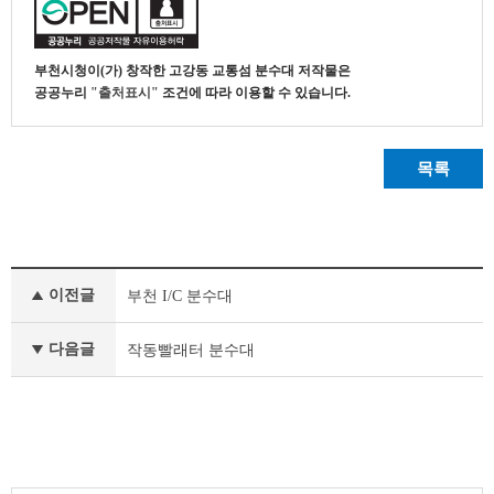
부천시청
이(가) 창작한
고강동 교통섬 분수대
저작물은
공공누리
"출처표시"
조건에 따라 이용할 수 있습니다.
목록
부
이전글
부천 I/C 분수대
천
의
공
다음글
작동빨래터 분수대
공
조
형
물
이
전