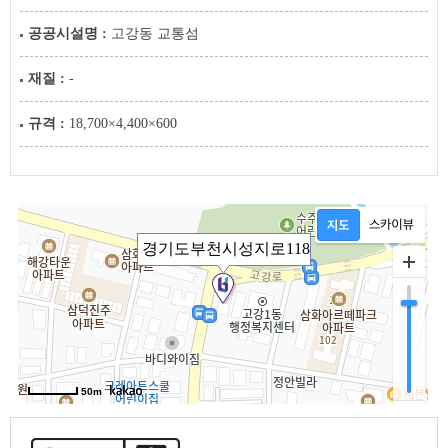
공공시설명 :
고강동 교통섬
재질 :
-
규격 :
18,700×4,400×600