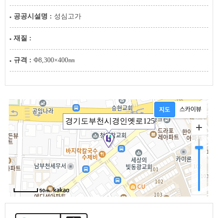
공공시설명 :
성심고가
재질 :
규격 :
Φ8,300×400㎜