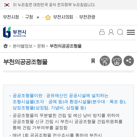
이 누리집은 대한민국 공식 전자정부 누리집입니다.
부천시청
구청
부천시의회
부천관광
전
체
>
분야별정보 >
문화 >
부천의공공조형물
메
뉴
보
부천의공공조형물
기
공공조형물이란 : 공유재산인 공공시설에 설치하는
조형시설물(조각ㆍ공예 등)과 환경시설물(분수대ㆍ폭포 등),
상징조형물(상징탑, 기념비, 상징물 등)
공공조형물의 무분별한 건립 및 예산 낭비 방지를 위하여
공공조형물 신규 건립 시 부천시 공공조형물 건립위원회를
통해 건립 가부여부를 결정함
매년 1회 공공조형물 전수조사를 통하여 부천시