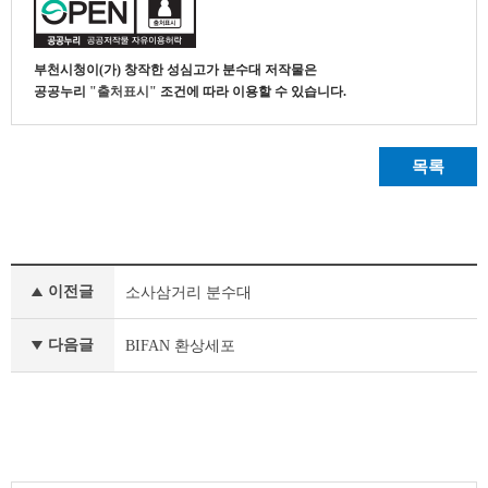
부천시청
이(가) 창작한
성심고가 분수대
저작물은
공공누리
"출처표시"
조건에 따라 이용할 수 있습니다.
목록
부
이전글
소사삼거리 분수대
천
의
공
다음글
BIFAN 환상세포
공
조
형
물
이
전