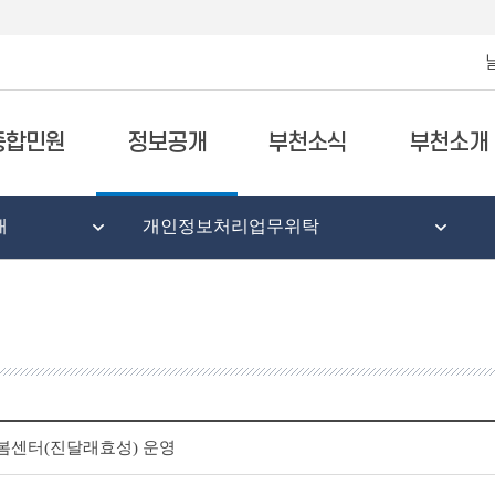
종합민원
정보공개
부천소식
부천소개
태
개인정보처리업무위탁
봄센터(진달래효성) 운영