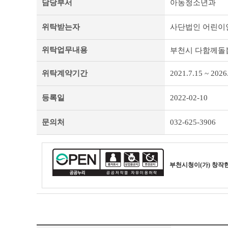
담당부서
아동청소년과
처
리
위탁받는자
사단법인 어린이
업
무
위
위탁업무내용
부천시 다함께돌봄
탁
개
위탁계약기간
2021.7.15 ~ 2026
인
정
보
등록일
2022-02-10
및
제
문의처
032-625-3906
목
테
이
블
부천시청
이(가) 창작