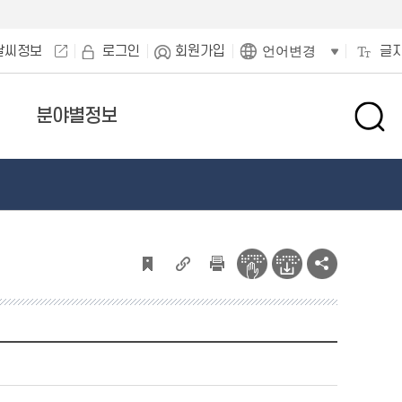
날씨정보
로그인
회원가입
글
언어변경
분야별정보
검
색
창
열
기