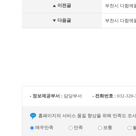
개
이전글
부천시 다함께
인
정
보
다음글
부천시 다함께
처
리
업
무
위
탁
이
전
글
다
음
글
정보제공부서 :
담당부서
전화번호 :
032-320-
홈페이지의 서비스 품질 향상을 위해 만족도 조
매우만족
만족
보통