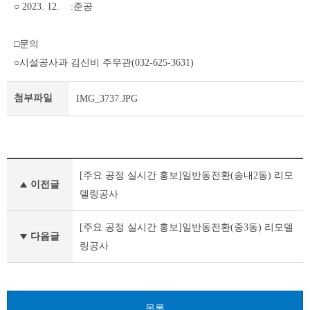
○ 2023. 12. :준공
□문의
○시설공사과 김신비 주무관(032-625-3631)
첨부파일
IMG_3737.JPG
공
[주요 공정 실시간 홍보]일반동전환(송내2동) 리모
공
이전글
건
델링공사
축
물
[주요 공정 실시간 홍보]일반동전환(중3동) 리모델
건
다음글
링공사
립
이
전
글
다
목록