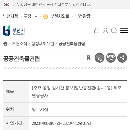
이 누리집은 대한민국 공식 전자정부 누리집입니다.
부천시청
구청
부천시의회
부천관광
전
체
>
부천소식 >
행정체제개편 >
공공건축물건립
메
뉴
보
공공건축물건립
기
공
[주요 공정 실시간 홍보]일반동전환(송내1동) 리모
공
제목
건
델링공사
축
물
위치
업무시설
건
립
사업기간
2023년06월07일~2023년12월31일
개
인