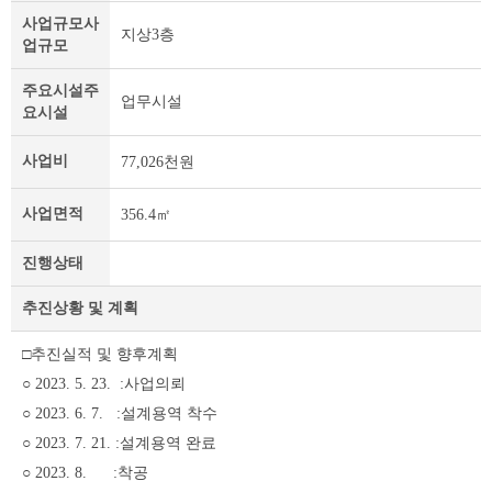
정
사업규모
사
지상3층
보
업규모
및
제
주요시설
주
업무시설
목
요시설
테
이
사업비
77,026천원
블
사업면적
356.4㎡
진행상태
추진상황 및 계획
□추진실적 및 향후계획
○ 2023. 5. 23. :사업의뢰
○ 2023. 6. 7. :설계용역 착수
○ 2023. 7. 21. :설계용역 완료
○ 2023. 8. :착공