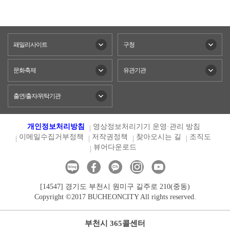
패밀리사이트
구청
문화축제
유관기관
출연/출자/위탁기관
개인정보처리방침
영상정보처리기기 운영·관리 방침
이메일수집거부정책
저작권정책
찾아오시는 길
조직도
뷰어다운로드
[14547] 경기도 부천시 원미구 길주로 210(중동)
Copyright ©2017 BUCHEONCITY All rights reserved.
부천시 365콜센터