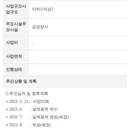
정
사업규모
사
지하1/지상3
보
업규모
및
제
주요시설
주
공공청사
목
요시설
테
이
사업비
.
블
사업면적
.
진행상태
추진상황 및 계획
□ 추진실적 및 향후계획
○ 2023. 5. 23. : 사업의뢰
○ 2023. 6. : 설계용역 착수
○ 2032. 7. : 설계용역 완료(예정)
○ 2023. 8. : 착공(예정)