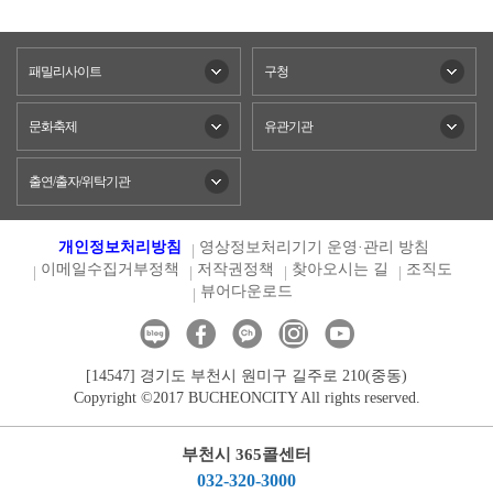
패밀리사이트
구청
문화축제
유관기관
출연/출자/위탁기관
개인정보처리방침
영상정보처리기기 운영·관리 방침
이메일수집거부정책
저작권정책
찾아오시는 길
조직도
뷰어다운로드
[14547] 경기도 부천시 원미구 길주로 210(중동)
Copyright ©2017 BUCHEONCITY All rights reserved.
부천시 365콜센터
032-320-3000