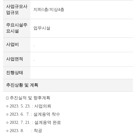
정
사업규모
사
지하1층/지상4층
보
업규모
및
제
주요시설
주
업무시설
목
요시설
테
이
사업비
.
블
사업면적
.
진행상태
추진상황 및 계획
□ 추진실적 및 향후계획
○ 2023. 5. 23. : 사업의뢰
○ 2023. 6. 7. : 설계용역 착수
○ 2032. 7. 21. : 설계용역 완료
○ 2023. 8. : 착공