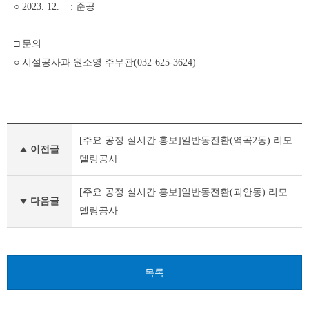
○ 2023. 12. : 준공
□ 문의
○ 시설공사과 원소영 주무관(032-625-3624)
공
[주요 공정 실시간 홍보]일반동전환(역곡2동) 리모
공
이전글
건
델링공사
축
물
[주요 공정 실시간 홍보]일반동전환(괴안동) 리모
건
다음글
델링공사
립
이
전
글
다
목록
음
글