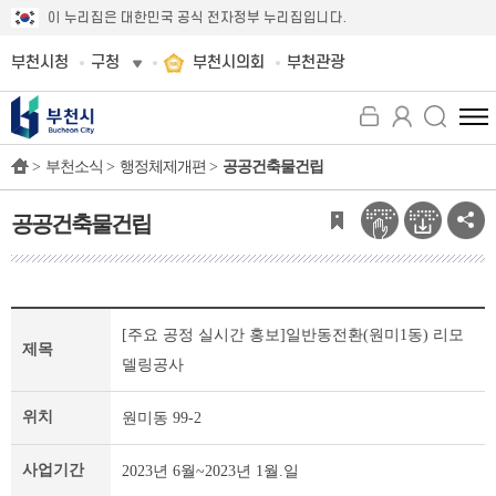
이 누리집은 대한민국 공식 전자정부 누리집입니다.
부천시청
구청
부천시의회
부천관광
전
체
>
부천소식 >
행정체제개편 >
공공건축물건립
메
뉴
보
공공건축물건립
기
공
[주요 공정 실시간 홍보]일반동전환(원미1동) 리모
공
제목
건
델링공사
축
물
위치
원미동 99-2
건
립
사업기간
2023년 6월~2023년 1월.일
개
인