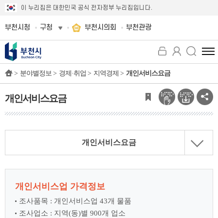
이 누리집은 대한민국 공식 전자정부 누리집입니다.
부천시청
구청
부천시의회
부천관광
전
체
>
분야별정보 >
경제·취업 >
지역경제 >
개인서비스요금
메
뉴
보
개인서비스요금
기
개인서비스요금
개인서비스업 가격정보
조사품목 : 개인서비스업 43개 물품
조사업소 : 지역(동)별 900개 업소