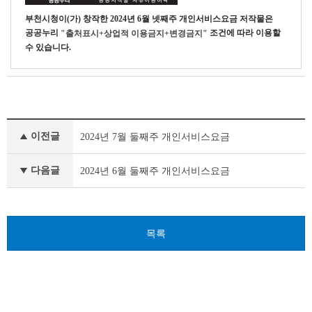
이
블
부천시청
이(가) 창작한
2024년 6월 넷째주 개인서비스요금
저작물은
공공누리
조건에 따라 이용할
"출처표시+상업적 이용금지+변경금지"
수 있습니다.
개
이전글
2024년 7월 둘째주 개인서비스요금
인
서
비
다음글
2024년 6월 둘째주 개인서비스요금
스
요
금
이
목록
전
글
다
음
글