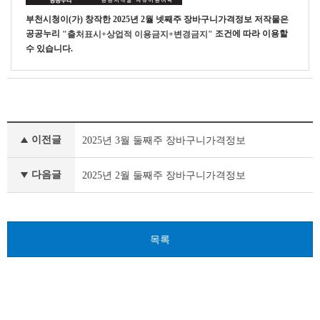
테
이
부천시청
이(가) 창작한
2025년 2월 넷째주 장바구니가격정보
저작물은
블
공공누리
조건에 따라 이용할
"출처표시+상업적 이용금지+변경금지"
수 있습니다.
장
이전글
2025년 3월 둘째주 장바구니가격정보
바
구
니
다음글
2025년 2월 둘째주 장바구니가격정보
가
격
정
보
목록
이
전
글
다
음
글