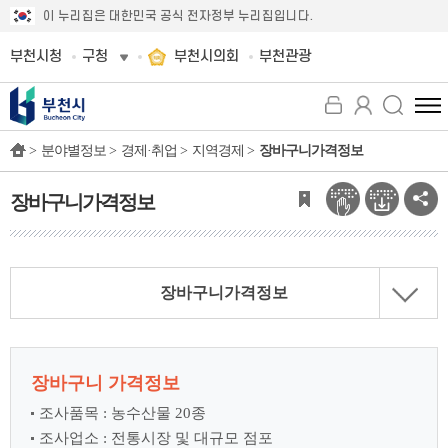
이 누리집은 대한민국 공식 전자정부 누리집입니다.
부천시청
구청
부천시의회
부천관광
전
체
>
분야별정보 >
경제·취업 >
지역경제 >
장바구니가격정보
메
뉴
보
장바구니가격정보
기
장바구니가격정보
장바구니 가격정보
조사품목 : 농수산물 20종
조사업소 : 전통시장 및 대규모 점포