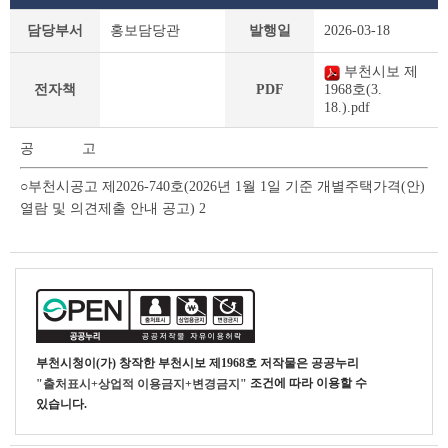
부
담당부서
홍보담당관
발행일
2026-03-18
천
시
부천시보 제
보
전자책
PDF
1968호(3.
상
18.).pdf
세
조
공 고
회
테
○부천시공고 제2026-740호(2026년 1월 1일 기준 개별주택가격(안)
이
열람 및 의견제출 안내 공고) 2
블
부천시청
이(가) 창작한
부천시보 제1968호
저작물은 공공누리
조건에 따라 이용할 수
"출처표시+상업적 이용금지+변경금지"
있습니다.