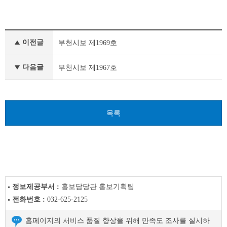
부
이전글
부천시보 제1969호
천
시
보
다음글
부천시보 제1967호
이
전
글
다
목록
음
글
정보제공부서 :
홍보담당관 홍보기획팀
전화번호 :
032-625-2125
홈페이지의 서비스 품질 향상을 위해 만족도 조사를 실시하