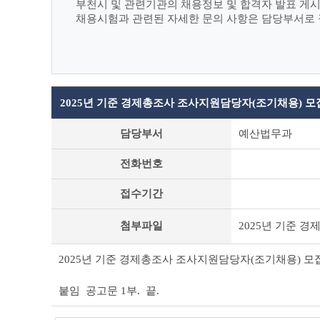
부천시 및 관련기관의 채용정보 및 합격자 발표 게
채용시험과 관련된 자세한 문의 사항은 담당부서로
2025년 기준 경제총조사 조사지원담당자(조기채용) 모
부
담당부서
예산법무과
천
시
전화번호
채
용
접수기간
공
고
(채
첨부파일
2025년 기준 
용
시
2025년 기준 경제총조사 조사지원담당자(조기채용) 모
험)
상
세
붙임 공고문 1부. 끝.
조
회