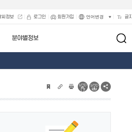
날씨정보
로그인
회원가입
글
언어변경
분야별정보
검
색
창
열
기