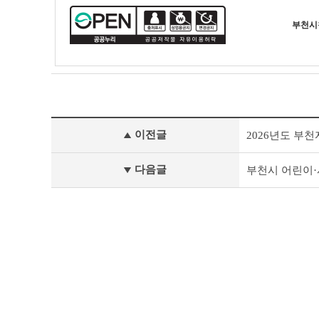
테
이
부천시
블
부
이전글
2026년도 부
천
시
채
다음글
부천시 어린이
용
공
고
(채
용
시
험)
이
전
글
다