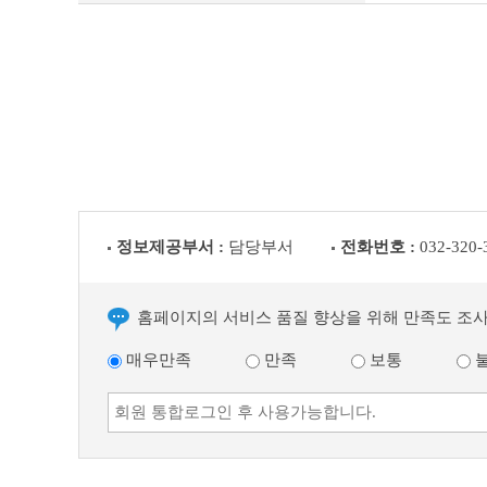
공
고
(채
용
시
험)
이
전
글
다
음
글
정보제공부서 :
담당부서
전화번호 :
032-320-
홈페이지의 서비스 품질 향상을 위해 만족도 조
매우만족
만족
보통