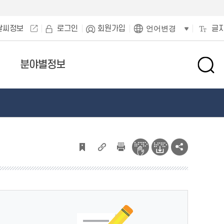
날씨정보
로그인
회원가입
글
언어변경
분야별정보
검
색
창
열
기