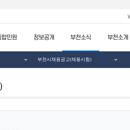
종합민원
정보공개
부천소식
부천소개
부천시채용공고(채용시험)
)