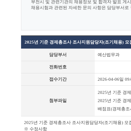
부천시 및 관련기관의 채용정보 및 합격자 발표 게
채용시험과 관련된 자세한 문의 사항은 담당부서로
2025년 기준 경제총조사 조사지원담당자(조기채용) 모
부
담당부서
예산법무과
천
시
전화번호
채
용
접수기간
2026-04-06일 09
공
고
(채
2025년 기준 
용
첨부파일
2025년 기준 
시
험)
배점표(경제총조사
상
세
2025년 기준 경제총조사 조사지원담당자(조기채용) 모
조
※ 수정사항
회