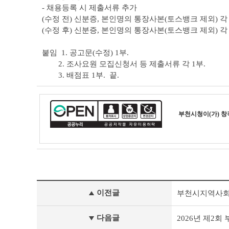
테
- 채용등록 시 제출서류 추가
이
(수정 전) 신분증, 본인명의 통장사본(토스뱅크 제외) 각 1
블
(수정 후) 신분증, 본인명의 통장사본(토스뱅크 제외) 각 
붙임 1. 공고문(수정) 1부.
2. 조사요원 모집신청서 등 제출서류 각 1부.
3. 배점표 1부. 끝.
부천시청
이(가) 
부
이전글
부천시지역사회
천
시
채
다음글
2026년 제2
용