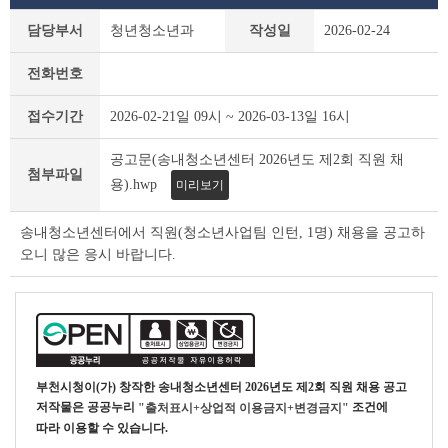
부
담당부서
청년청소년과
작성일
2026-02-24
천
시
전화번호
채
용
접수기간
2026-02-21일 09시 ~ 2026-03-13일 16시
공
고
공고문(송내청소년센터 2026년도 제2회 직원 채
(채
첨부파일
용
용).hwp
미리보기
시
험)
송내청소년센터에서 직원(청소년사업팀 인턴, 1명) 채용을 공고하
상
오니 많은 응시 바랍니다.
세
조
회
테
이
블
부천시청
이(가) 창작한
송내청소년센터 2026년도 제2회 직원 채용 공고
저작물은 공공누리
조건에
"출처표시+상업적 이용금지+변경금지"
따라 이용할 수 있습니다.