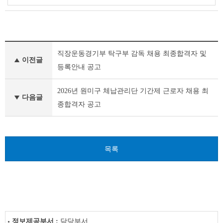
부
직장운동경기부 탁구부 감독 채용 최종합격자 및
천
이전글
시
등록안내 공고
채
용
2026년 원미구 체납관리단 기간제 근로자 채용 최
공
다음글
종합격자 공고
고
(채
용
시
험)
목록
이
전
글
다
음
글
정보제공부서 :
담당부서