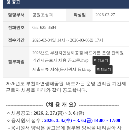
용 공고
부
담당부서
공원조성과
작성일
2026-02-27
천
시
전화번호
032-625-3504
채
용
접수기간
2026-03-04일 14시 ~ 2026-03-06일 17시
공
고
2026년도 부천자연생태공원 버드가든 운영 관리원
(채
용
기간제근로자 채용 공고문.hwp
미리보기
첨부파일
시
제출서류 서식(응시원서 등).hwp
미리보기
험)
상
세
2026년도 부천자연생태공원 버드가든 운영 관리원 기간제
조
근로자 채용을 아래와 같이 공고합니다.
회
테
《채 용 개 요》
-------------------------
---------------------------
이
블
○ 채용공고 :
2026. 2. 27.(금) ~ 3. 6.(금)
○ 응시원서 접수 :
2026. 3. 4.(수) ~ 3. 6.(금) 14:00 ~ 17:00
- 응시원서 양식은 공고문에 첨부된 양식을 내려받아 사