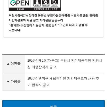
부천시청
이(가) 창작한
2026년 부천자연생태공원 버드가든 운영 관리원
기간제근로자 채용 공고
저작물은 공공누리
조건에 따라 이용할 수
"출처표시+상업적 이용금지+변경금지"
있습니다.
부
2026년 제2회(재공고) 부천시 임기제공무원 임용시
천
이전글
시
험 최종합격자 공고
채
용
2026년 원미구 체납관리단 기간제근로자 채용 추
공
다음글
가 합격자 공고
고
(채
용
시
험)
목록