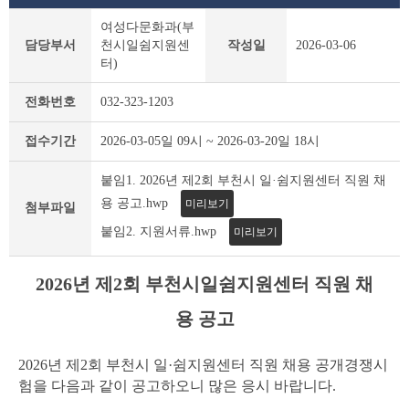
부
여성다문화과(부
천
담당부서
천시일쉼지원센
작성일
2026-03-06
시
터)
채
용
전화번호
032-323-1203
공
고
접수기간
2026-03-05일 09시 ~ 2026-03-20일 18시
(채
용
붙임1. 2026년 제2회 부천시 일·쉼지원센터 직원 채
시
험)
용 공고.hwp
미리보기
첨부파일
상
붙임2. 지원서류.hwp
미리보기
세
조
회
2026년 제2회 부천시일쉼지원센터
직원 채
테
이
용 공고
블
2026년 제2회 부천시 일·쉼지원센터 직원 채용 공개경쟁시
험을 다음과 같이 공고하오니 많은 응시 바랍니다.