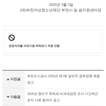
2026년 3월 5일
(재)부천여성청소년재단 부천시 일·쉼지원센터장
공공저작물 자유이용 허락표시 적용 안함
부
부천도시공사 2026년 제1회 일반직 경력경쟁 채용
천
이전글
시
공고
채
용
2026년 원미구 취득세 비과세감면 조사 기간제근
공
다음글
로자 서류 합격자 공고
고
(채