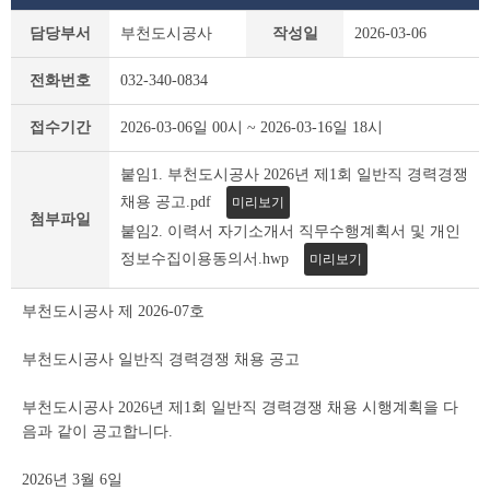
부
담당부서
부천도시공사
작성일
2026-03-06
천
시
전화번호
032-340-0834
채
용
접수기간
2026-03-06일 00시 ~ 2026-03-16일 18시
공
고
붙임1. 부천도시공사 2026년 제1회 일반직 경력경쟁
(채
용
채용 공고.pdf
미리보기
시
첨부파일
붙임2. 이력서 자기소개서 직무수행계획서 및 개인
험)
정보수집이용동의서.hwp
미리보기
상
세
조
부천도시공사 제 2026-07호
회
테
부천도시공사 일반직 경력경쟁 채용 공고
이
블
부천도시공사 2026년 제1회 일반직 경력경쟁 채용 시행계획을 다
음과 같이 공고합니다.
2026년 3월 6일