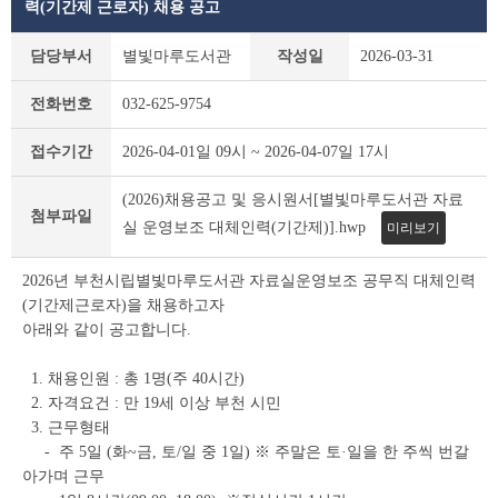
력(기간제 근로자) 채용 공고
부
담당부서
별빛마루도서관
작성일
2026-03-31
천
시
전화번호
032-625-9754
채
용
접수기간
2026-04-01일 09시 ~ 2026-04-07일 17시
공
고
(2026)채용공고 및 응시원서[별빛마루도서관 자료
(채
첨부파일
용
실 운영보조 대체인력(기간제)].hwp
미리보기
시
험)
2026년 부천시립별빛마루도서관 자료실운영보조 공무직 대체인력
상
(기간제근로자)을 채용하고자
세
아래와 같이 공고합니다.
조
회
테
1. 채용인원 : 총 1명(주 40시간)
이
2. 자격요건 : 만 19세 이상 부천 시민
블
3. 근무형태
- 주 5일 (화~금, 토/일 중 1일) ※ 주말은 토·일을 한 주씩 번갈
아가며 근무