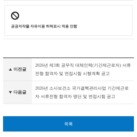
공공저작물 자유이용 허락표시 적용 안함
부
2026년 제3회 공무직 대체인력(기간제근로자) 서류
천
이전글
시
전형 합격자 및 면접시험 시행계획 공고
채
용
2026년 소사보건소 국가결핵관리사업 기간제근로
공
다음글
자 서류전형 합격자 명단 및 면접시험 공고
고
(채
용
시
험)
목록
이
전