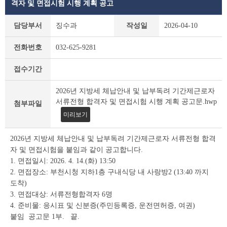
격자 및 면접시험 시행 계획 공고
부
담당부서
징수과
작성일
2026-04-10
천
시
전화번호
032-625-9281
채
용
접수기간
공
고
2026년 지방세 체납안내 및 납부독려 기간제근로자
(채
서류전형 합격자 및 면접시험 시행 계획 공고문.hwp
용
첨부파일
시
미리보기
험)
상
2026년 지방세 체납안내 및 납부독려 기간제근로자 서류전형 합격
세
자 및 면접시험을 붙임과 같이 공고합니다.
조
1. 면접일시: 2026. 4. 14.(화) 13:50
회
2. 면접장소: 부천시청 지하1층 구내식당 내 사랑방2 (13:40 까지
테
이
도착)
블
3. 면접대상: 서류전형합격자 6명
4. 준비물: 응시표 및 신분증(주민등록증, 운전면허증, 여권)
붙임 공고문 1부. 끝.