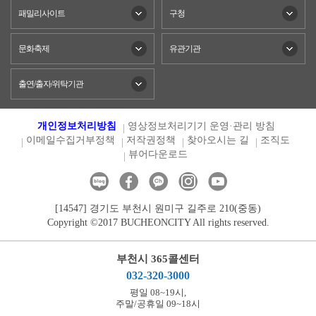
패밀리사이트
구청
문화축제
유관기관
출연/출자/위탁기관
개인정보처리방침
영상정보처리기기 운영·관리 방침
이메일수집거부정책
저작권정책
찾아오시는 길
조직도
뷰어다운로드
[14547] 경기도 부천시 원미구 길주로 210(중동)
Copyright ©2017 BUCHEONCITY All rights reserved.
부천시 365콜센터
032-320-3000
평일 08~19시,
주말/공휴일 09~18시