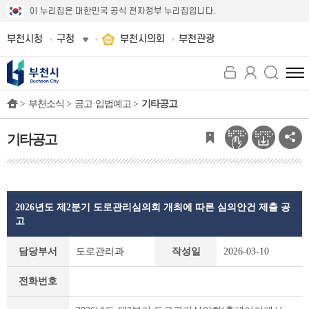
이 누리집은 대한민국 공식 전자정부 누리집입니다.
부천시청
구청
부천시의회
부천관광
전
체
>
부천소식 >
공고·입법예고 >
기타공고
메
뉴
보
기타공고
기
2026년도 제2분기 도로관리심의회 개최에 따른 심의안건 제출 공
고
기
담당부서
도로관리과
작성일
2026-03-10
타
공
전화번호
고
상