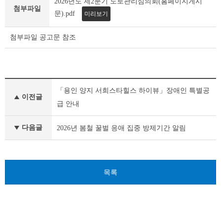
2026년도 제2분기 도로관리심의회(홈페이지게시
세
첨부파일
조
문).pdf
미리보기
회
테
첨부파일 공고문 참조
이
블
기
「용인 양지 서희스타힐스 하이뷰」장애인 특별공
타
이전글
공
급 안내
고
이
다음글
2026년 봄철 꿀벌 응애 집중 방제기간 알림
전
글
다
음
글
목록