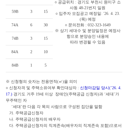
○ 공급위치 : 경기도 부천시 원미구 소
사동 48-21번지 일원
59B
3
15
○ 입주자 모집공고 예정일: '26. 4. 23.
(목) 예정
74A
6
30
○ 문의전화 : 032-323-1649
※ 상기 세대수 및 분양일정은 예정사
항으로 분양승인 내용에
74B
3
15
따라 변경될 수 있음
84A
2
10
84B
1
5
※ 신청형의 숫자는 전용면적(㎡)을 의미
○ 신청자격 및 주택소유여부 확인대상자 :
신청마감일 당시(’26. 4.
17.)
경기도 거주 19세 이상 장애인(주택공급 신청자)과 ‘세대’가
무주택인 자
‘세대’란 다음 각 목의 사람으로 구성된 집단을 말함
가. 주택공급신청자
나. 주택공급신청자의 배우자
다. 주택공급신청자의 직계존속(배우자의 직계존속 포함)으로서