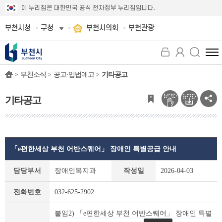
이 누리집은 대한민국 공식 전자정부 누리집입니다.
부천시청
구청
부천시의회
부천관광
전
체
>
부천소식 >
공고·입법예고 >
기타공고
메
뉴
보
기타공고
기
「e편한세상 부천 어반스퀘어」 장애인 특별공급 안내
기
담당부서
장애인복지과
작성일
2026-04-03
타
공
전화번호
032-625-2902
고
상
붙임2) 「e편한세상 부천 어반스퀘어」 장애인 특별
세