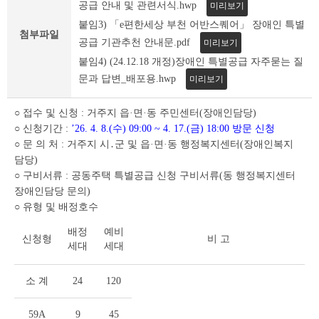
조
공급 안내 및 관련서식.hwp
미리보기
회
붙임3) 「e편한세상 부천 어반스퀘어」 장애인 특별
테
첨부파일
공급 기관추천 안내문.pdf
미리보기
이
붙임4) (24.12.18 개정)장애인 특별공급 자주묻는 질
블
문과 답변_배포용.hwp
미리보기
○ 접수 및 신청 : 거주지 읍·면·동 주민센터(장애인담당)
○ 신청기간 :
’26. 4. 8.(수) 09:00 ~ 4. 17.(금) 18:00 방문 신청
○ 문 의 처 : 거주지 시․군 및 읍·면·동 행정복지센터(장애인복지
담당)
○ 구비서류 : 공동주택 특별공급 신청 구비서류(동 행정복지센터
장애인담당 문의)
○ 유형 및 배정호수
배정
예비
신청형
비 고
세대
세대
소 계
24
120
59A
9
45