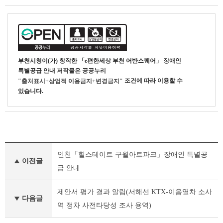
부천시청
이(가) 창작한
「e편한세상 부천 어반스퀘어」 장애인
특별공급 안내
저작물은 공공누리
조건에 따라 이용할 수
"출처표시+상업적 이용금지+변경금지"
있습니다.
기
인천「힐스테이트 구월아트파크」장애인 특별공
타
이전글
공
급 안내
고
이
제안서 평가 결과 알림(서해선 KTX-이음열차 소사
전
다음글
역 정차 사전타당성 조사 용역)
글
다