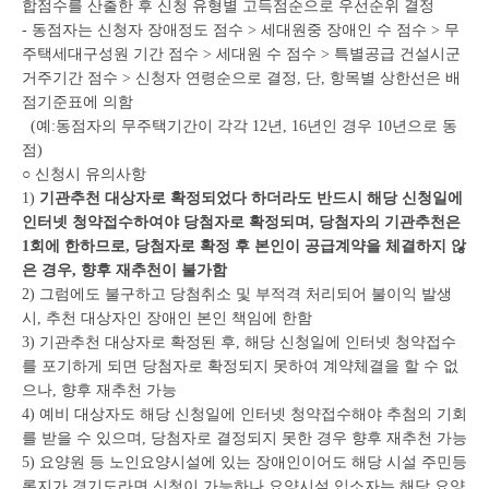
합점수를 산출한 후 신청 유형별 고득점순으로 우선순위 결정
- 동점자는 신청자 장애정도 점수 > 세대원중 장애인 수 점수 > 무
주택세대구성원 기간 점수 > 세대원 수 점수 > 특별공급 건설시군
거주기간 점수 > 신청자 연령순으로 결정, 단, 항목별 상한선은 배
점기준표에 의함
(예:동점자의 무주택기간이 각각 12년, 16년인 경우 10년으로 동
점)
○ 신청시 유의사항
1)
기관추천 대상자로 확정되었다 하더라도 반드시 해당 신청일에
인터넷 청약접수하여야 당첨자로 확정되며, 당첨자의 기관추천은
1회에 한하므로, 당첨자로 확정 후 본인이 공급계약을 체결하지 않
은 경우, 향후 재추천이 불가함
2) 그럼에도 불구하고 당첨취소 및 부적격 처리되어 불이익 발생
시, 추천 대상자인 장애인 본인 책임에 한함
3) 기관추천 대상자로 확정된 후, 해당 신청일에 인터넷 청약접수
를 포기하게 되면 당첨자로 확정되지 못하여 계약체결을 할 수 없
으나, 향후 재추천 가능
4) 예비 대상자도 해당 신청일에 인터넷 청약접수해야 추첨의 기회
를 받을 수 있으며, 당첨자로 결정되지 못한 경우 향후 재추천 가능
5) 요양원 등 노인요양시설에 있는 장애인이어도 해당 시설 주민등
록지가 경기도라면 신청이 가능하나 요양시설 입소자는 해당 요양