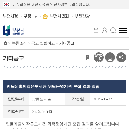
이 누리집은 대한민국 공식 전자정부 누리집입니다.
부천시청
구청
부천시의회
부천관광
전
체
>
부천소식 >
공고·입법예고 >
기타공고
메
뉴
보
기타공고
기
민들레홀씨작은도서관 위탁운영기관 모집 결과 알림
기
담당부서
상동도서관
작성일
2019-05-23
타
공
전화번호
0326254546
고
상
민들레홀씨작은도서관 위탁운영기관 모집 결과를 알려드립니다.
세