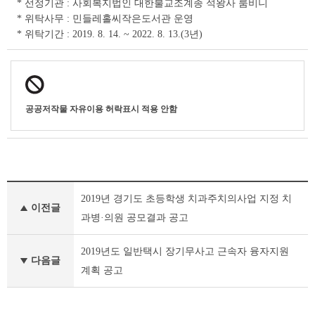
* 선정기관 : 사회복지법인 대한불교조계종 석왕사 룸비니
조
회
* 위탁사무 : 민들레홀씨작은도서관 운영
테
* 위탁기간 : 2019. 8. 14. ~ 2022. 8. 13.(3년)
이
블
공공저작물 자유이용 허락표시 적용 안함
기
2019년 경기도 초등학생 치과주치의사업 지정 치
타
이전글
공
과병·의원 공모결과 공고
고
이
2019년도 일반택시 장기무사고 근속자 융자지원
전
다음글
계획 공고
글
다
음
글