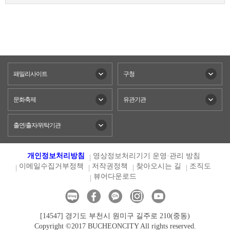
패밀리사이트
구청
문화축제
유관기관
출연/출자/위탁기관
개인정보처리방침
영상정보처리기기 운영·관리 방침
이메일수집거부정책
저작권정책
찾아오시는 길
조직도
뷰어다운로드
[14547] 경기도 부천시 원미구 길주로 210(중동)
Copyright ©2017 BUCHEONCITY All rights reserved.