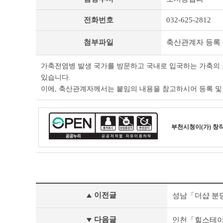
타
공
전화번호
032-625-2812
고
상
세
첨부파일
축산관계자 등록 
조
회
가축전염병 발생 국가를 방문하고 국내로 입국하는 가축의 
테
있습니다.
이
블
이에, 축산관계자께서는 붙임의 내용을 참고하시어 등록 및
부천시청
이(가) 창
기
이전글
성남「더샵 분
타
공
고
다음글
인천「힐스테이