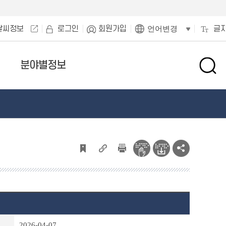
날씨정보
로그인
회원가입
글
언어변경
분야별정보
검
색
창
열
기
2026-04-07