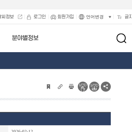
날씨정보
로그인
회원가입
글
언어변경
분야별정보
검
색
창
열
기
2026-02-12