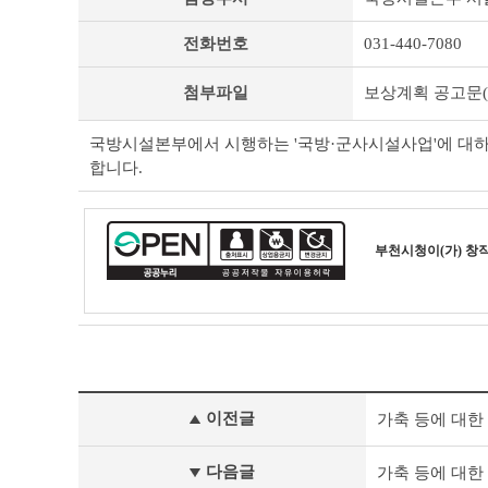
타
공
전화번호
031-440-7080
고
상
세
첨부파일
보상계획 공고문(제2
조
회
국방시설본부에서 시행하는 '국방·군사시설사업'에 대하여
테
합니다.
이
블
부천시청
이(가) 창
기
이전글
가축 등에 대한 
타
공
고
다음글
가축 등에 대한 
이