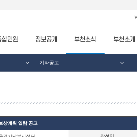
종합민원
정보공개
부천소식
부천소개
기타공고
 보상계획 열람 공고
서울경기남부시설단
작성일