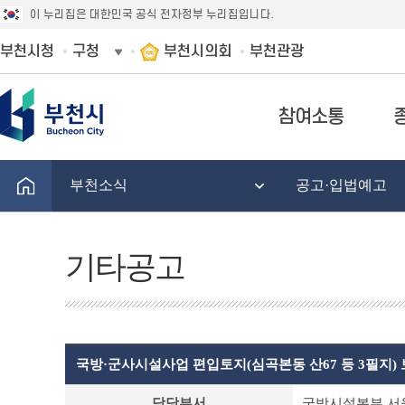
이 누리집은 대한민국 공식 전자정부 누리집입니다.
부천시청
구청
부천시의회
부천관광
참여소통
부천소식
공고·입법예고
기타공고
국방·군사시설사업 편입토지(심곡본동 산67 등 3필지)
기
담당부서
국방시설본부 