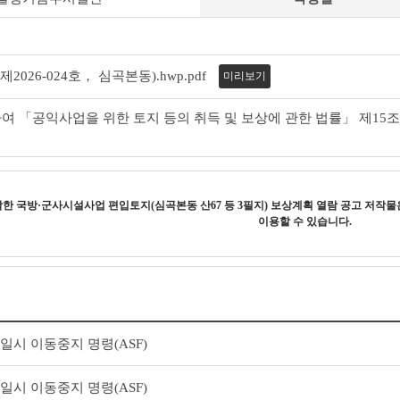
026-024호， 심곡본동).hwp.pdf
미리보기
 「공익사업을 위한 토지 등의 취득 및 보상에 관한 법률」 제15조
작한
국방·군사시설사업 편입토지(심곡본동 산67 등 3필지) 보상계획 열람 공고
저작물
이용할 수 있습니다.
일시 이동중지 명령(ASF)
일시 이동중지 명령(ASF)