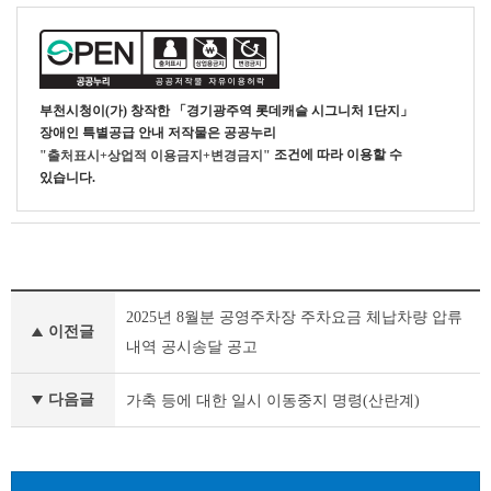
부천시청
이(가) 창작한
「경기광주역 롯데캐슬 시그니처 1단지」
장애인 특별공급 안내
저작물은 공공누리
조건에 따라 이용할 수
"출처표시+상업적 이용금지+변경금지"
있습니다.
기
2025년 8월분 공영주차장 주차요금 체납차량 압류
타
이전글
공
내역 공시송달 공고
고
이
다음글
가축 등에 대한 일시 이동중지 명령(산란계)
전
글
다
음