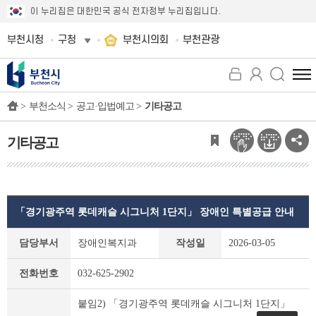
이 누리집은 대한민국 공식 전자정부 누리집입니다.
부천시청
구청
부천시의회
부천관광
전
체
>
부천소식 >
공고·입법예고 >
기타공고
메
뉴
보
기타공고
기
「경기광주역 롯데캐슬 시그니처 1단지」 장애인 특별공급 안내
기
담당부서
장애인복지과
작성일
2026-03-05
타
공
전화번호
032-625-2902
고
상
붙임2) 「경기광주역 롯데캐슬 시그니처 1단지」
세