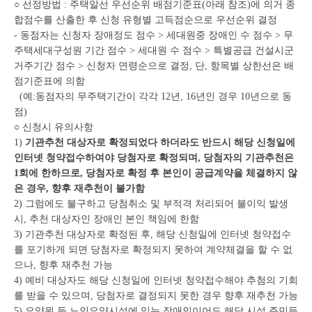
○ 선정방법 : 주택알선 우선순위 배점기준표(아래 참조)에 의거 종
합점수를 산출한 후 신청 유형별 고득점순으로 우선순위 결정
- 동점자는 신청자 장애정도 점수 > 세대원중 장애인 수 점수 > 무
주택세대구성원 기간 점수 > 세대원 수 점수 > 특별공급 건설시군
거주기간 점수 > 신청자 연령순으로 결정, 단, 항목별 상한선은 배
점기준표에 의함
(예:동점자의 무주택기간이 각각 12년, 16년인 경우 10년으로 동
점)
○ 신청시 유의사항
1)
기관추천 대상자로 확정되었다 하더라도 반드시 해당 신청일에
인터넷 청약접수하여야 당첨자로 확정되며, 당첨자의 기관추천은
1회에 한하므로, 당첨자로 확정 후 본인이 공급계약을 체결하지 않
은 경우, 향후 재추천이 불가함
2) 그럼에도 불구하고 당첨취소 및 부적격 처리되어 불이익 발생
시, 추천 대상자인 장애인 본인 책임에 한함
3) 기관추천 대상자로 확정된 후, 해당 신청일에 인터넷 청약접수
를 포기하게 되면 당첨자로 확정되지 못하여 계약체결을 할 수 없
으나, 향후 재추천 가능
4) 예비 대상자도 해당 신청일에 인터넷 청약접수해야 추첨의 기회
를 받을 수 있으며, 당첨자로 결정되지 못한 경우 향후 재추천 가능
5) 요양원 등 노인요양시설에 있는 장애인이어도 해당 시설 주민등