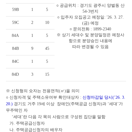
○ 공급위치 : 경기도 광주시 양벌동 산
59B
1
5
54-3번지
○ 입주자 모집공고 예정일: '26. 3. 27.
59C
2
10
(금) 예정
○ 문의전화 : 1899-2340
※ 상기 세대수 및 분양일정은 예정사
84A
1
5
항으로 분양승인 내용에
따라 변경될 수 있음
84B
9
45
84C
1
5
84D
3
15
※ 신청형의 숫자는 전용면적(㎡)을 의미
○ 신청자격 및 주택소유여부 확인대상자 :
신청마감일 당시(’26. 3.
20.)
경기도 거주 19세 이상 장애인(주택공급 신청자)과 ‘세대’가
무주택인 자
‘세대’란 다음 각 목의 사람으로 구성된 집단을 말함
가. 주택공급신청자
나. 주택공급신청자의 배우자