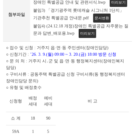
조
장애인 특별공급 안내 및 관련서식.hwp
미리보기
회
붙임3) 「경기광주역 롯데캐슬 시그니처 1단지」
테
첨부파일
기관추천 특별공급 안내문.pdf
문서변환
이
붙임4) (24.12.18 개정)장애인 특별공급 자주묻는 질
블
문과 답변_배포용.hwp
미리보기
○ 접수 및 신청 : 거주지 읍·면·동 주민센터(장애인담당)
○ 신청기간 :
’26. 3. 9.(월) 09:00 ~ 3. 20.(금) 18:00 방문 신청
○ 문 의 처 : 거주지 시․군 및 읍·면·동 행정복지센터(장애인복지
담당)
○ 구비서류 : 공동주택 특별공급 신청 구비서류(동 행정복지센터
장애인담당 문의)
○ 유형 및 배정호수
배정
예비
신청형
비 고
세대
세대
소 계
18
90
59A
1
5